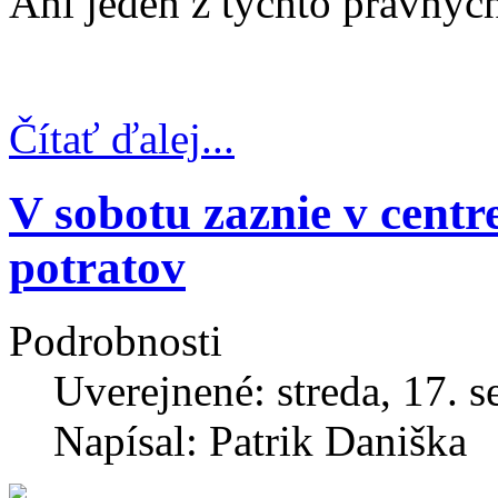
Ani jeden z týchto právnyc
Čítať ďalej...
V sobotu zaznie v centr
potratov​
Podrobnosti
Uverejnené: streda, 17. 
Napísal: Patrik Daniška