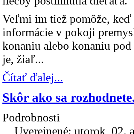
liečby postihnutia dieťaťa.
Veľmi im tiež pomôže, keď m
informácie v pokoji premysl
konaniu alebo konaniu pod 
je, žiaľ...
Čítať ďalej...
Skôr ako sa rozhodnete.
Podrobnosti
Uverejnené: utorok, 02. 