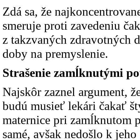
Zdá sa, že najkoncentrovane
smeruje proti zavedeniu čak
z takzvaných zdravotných d
doby na premyslenie.
Strašenie zamĺknutými po
Najskôr zaznel argument, ž
budú musieť lekári čakať šty
maternice pri zamĺknutom p
samé, avšak nedošlo k jeh