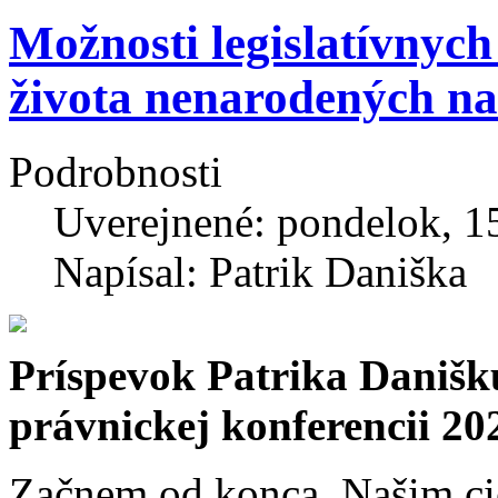
Možnosti legislatívnyc
života nenarodených na
Podrobnosti
Uverejnené: pondelok, 1
Napísal: Patrik Daniška
Príspevok Patrika Danišk
právnickej konferencii 20
Začnem od konca. Našim cie