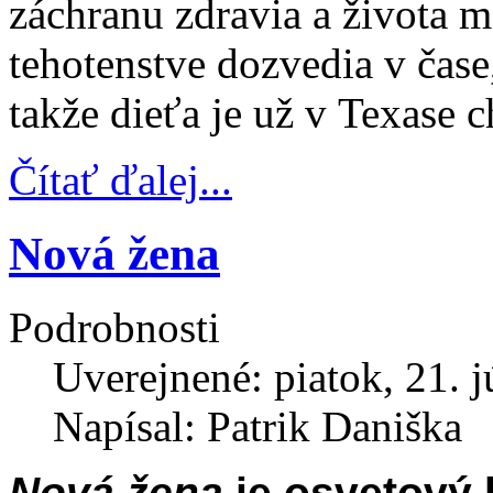
záchranu zdravia a života 
tehotenstve dozvedia v čase,
takže dieťa je už v Texase 
Čítať ďalej...
Nová žena
Podrobnosti
Uverejnené: piatok, 21. 
Napísal: Patrik Daniška
Nová žena
je osvetový l