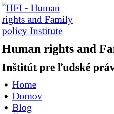
H
uman rights and
F
a
Inštitút pre ľudské prá
Home
Domov
Blog