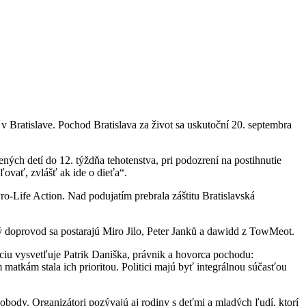
 Bratislave. Pochod Bratislava za život sa uskutoční 20. septembra
ných detí do 12. týždňa tehotenstva, pri podozrení na postihnutie
ovať, zvlášť ak ide o dieťa“.
 Pro-Life Action. Nad podujatím prebrala záštitu Bratislavská
ý doprovod sa postarajú Miro Jilo, Peter Janků a dawidd z TowMeot.
áciu vysvetľuje Patrik Daniška, právnik a hovorca pochodu:
atkám stala ich prioritou. Politici majú byť integrálnou súčasťou
ody. Organizátori pozývajú aj rodiny s deťmi a mladých ľudí, ktorí