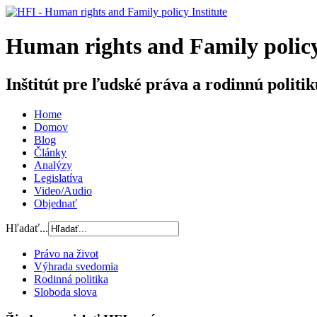
H
uman rights and
F
amily poli
Inštitút pre ľudské práva a rodinnú politik
Home
Domov
Blog
Články
Analýzy
Legislatíva
Video/Audio
Objednať
Hľadať...
Právo na život
Výhrada svedomia
Rodinná politika
Sloboda slova