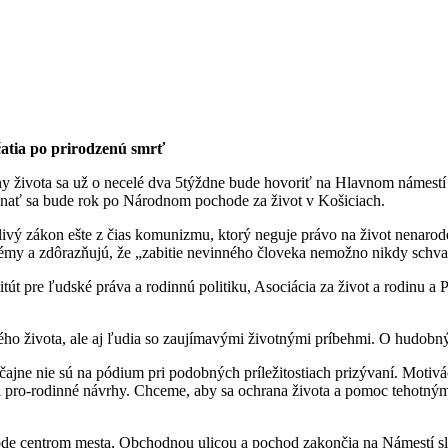
čatia po prirodzenú smrť
ny života sa už o necelé dva 5týždne bude hovoriť na Hlavnom námestí v
konať sa bude rok po Národnom pochode za život v Košiciach.
livý zákon ešte z čias komunizmu, ktorý neguje právo na život nenarode
lémy a zdôrazňujú, že „zabitie nevinného človeka nemožno nikdy schvaľ
titút pre ľudské práva a rodinnú politiku, Asociácia za život a rodinu a
ého života, ale aj ľudia so zaujímavými životnými príbehmi. O hudobn
čajne nie sú na pódium pri podobných príležitostiach prizývaní. Motiv
a pro-rodinné návrhy. Chceme, aby sa ochrana života a pomoc tehotným m
de centrom mesta, Obchodnou ulicou a pochod zakončia na Námestí slob