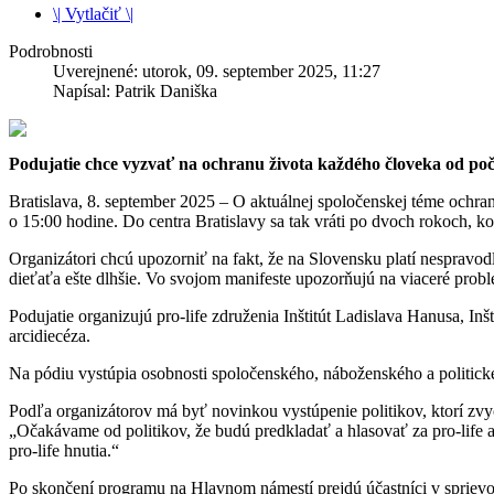
\| Vytlačiť \|
Podrobnosti
Uverejnené: utorok, 09. september 2025, 11:27
Napísal: Patrik Daniška
Podujatie chce vyzvať na ochranu života každého človeka od po
Bratislava, 8. september 2025 – O aktuálnej spoločenskej téme ochra
o 15:00 hodine. Do centra Bratislavy sa tak vráti po dvoch rokoch, 
Organizátori chcú upozorniť na fakt, že na Slovensku platí nespravod
dieťaťa ešte dlhšie. Vo svojom manifeste upozorňujú na viaceré prob
Podujatie organizujú pro-life združenia Inštitút Ladislava Hanusa, Inš
arcidiecéza.
Na pódiu vystúpia osobnosti spoločenského, náboženského a politick
Podľa organizátorov má byť novinkou vystúpenie politikov, ktorí zvy
„Očakávame od politikov, že budú predkladať a hlasovať za pro-life 
pro-life hnutia.“
Po skončení programu na Hlavnom námestí prejdú účastníci v sprievo