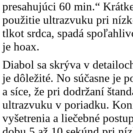
presahujúci 60 min.“ Krátk
použitie ultrazvuku pri nízk
tlkot srdca, spadá spoľahli
je hoax.
Diabol sa skrýva v detailo
je dôležité. No súčasne je 
a síce, že pri dodržaní šta
ultrazvuku v poriadku. Konie
vyšetrenia a liečebné postu
dobu 5 až 10 sekúnd pri ní