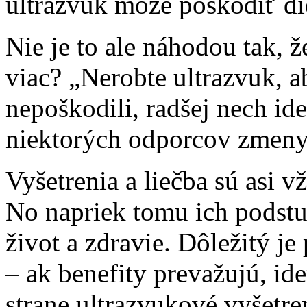
ultrazvuk môže poškodiť di
Nie je to ale náhodou tak, ž
viac? „Nerobte ultrazvuk, a
nepoškodili, radšej nech ide
niektorých odporcov zmeny. 
Vyšetrenia a liečba sú asi 
No napriek tomu ich podstu
život a zdravie. Dôležitý j
– ak benefity prevažujú, id
strane ultrazvukové vyšetren