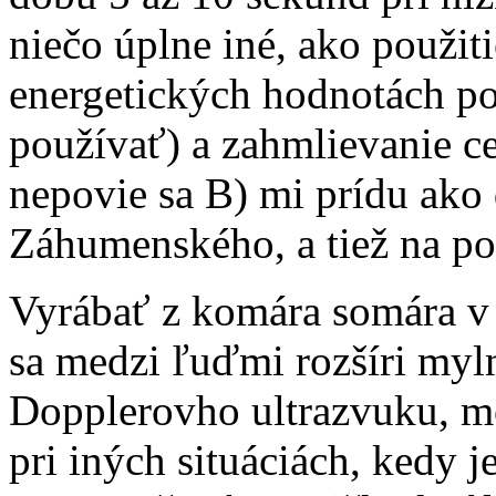
niečo úplne iné, ako použit
energetických hodnotách po
používať) a zahmlievanie ce
nepovie sa B) mi prídu ako 
Záhumenského, a tiež na p
Vyrábať z komára somára v t
sa medzi ľuďmi rozšíri myln
Dopplerovho ultrazvuku, môž
pri iných situáciách, kedy j