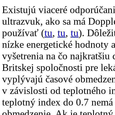
Existujú viaceré odporúčani
ultrazvuk, ako sa má Doppl
používať (
tu
,
tu
,
tu
). Dôleži
nízke energetické hodnoty 
vyšetrenia na čo najkratšiu
Britskej spoločnosti pre lek
vyplývajú časové obmedzeni
v závislosti od teplotného i
teplotný index do 0.7 nemá 
obmedzenie. Ak je teplotný 