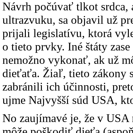
Návrh počúvať tlkot srdca, 
ultrazvuku, sa objavil už p
prijali legislatívu, ktorá v
o tieto prvky. Iné štáty zase 
nemožno vykonať, ak už mô
dieťaťa. Žiaľ, tieto zákony 
zabránili ich účinnosti, pret
ujme Najvyšší súd USA, kt
No zaujímavé je, že v USA n
môže poškodiť dieťa (aspoň