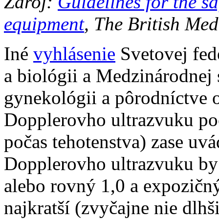
Zdroj:
Guidelines for the sa
equipment
, The British Med
Iné
vyhlásenie
Svetovej fed
a biológii a Medzinárodnej 
gynekológii a pôrodníctve
Dopplerovho ultrazvuku poč
počas tehotenstva) zase uvá
Dopplerovho ultrazvuku by
alebo rovný 1,0 a expozičný
najkratší (zvyčajne nie dlhš