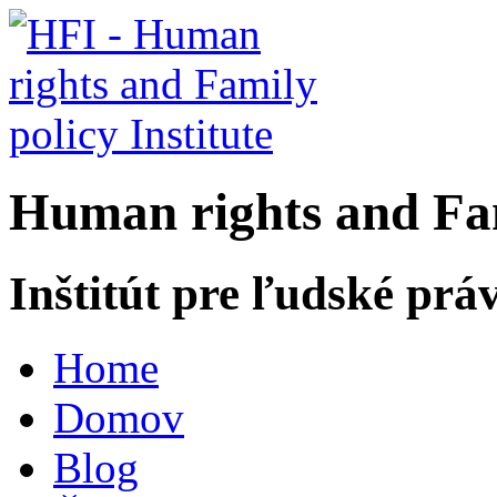
H
uman rights and
F
a
Inštitút pre ľudské prá
Home
Domov
Blog