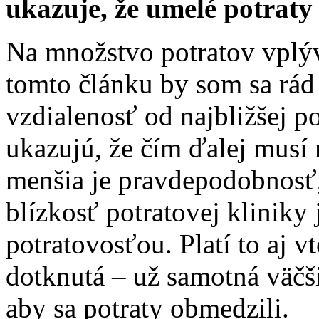
ukazuje, že umelé potraty
Na množstvo potratov vplýv
tomto článku by som sa rád 
vzdialenosť od najbližšej po
ukazujú, že čím ďalej musí
menšia je pravdepodobnosť,
blízkosť potratovej kliniky
potratovosťou. Platí to aj v
dotknutá – už samotná väčši
aby sa potraty obmedzili.