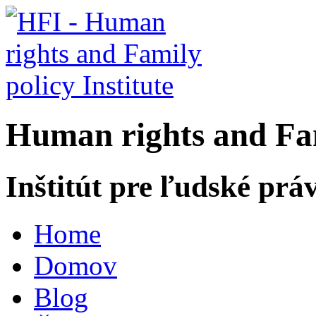
H
uman rights and
F
a
Inštitút pre ľudské prá
Home
Domov
Blog