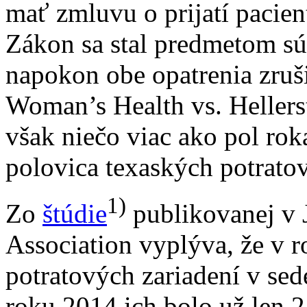
mať zmluvu o prijatí pacien
Zákon sa stal predmetom sú
napokon obe opatrenia zruš
Woman’s Health vs. Hellers
však niečo viac ako pol roka 
polovica texaských potratov
1)
Zo
štúdie
publikovanej v 
Association vyplýva, že v 
potratových zariadení v se
roku 2014 ich bolo už len 2