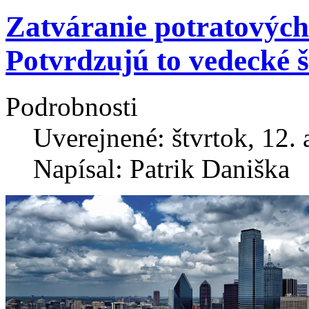
Zatváranie potratových 
Potvrdzujú to vedecké š
Podrobnosti
Uverejnené: štvrtok, 12.
Napísal: Patrik Daniška