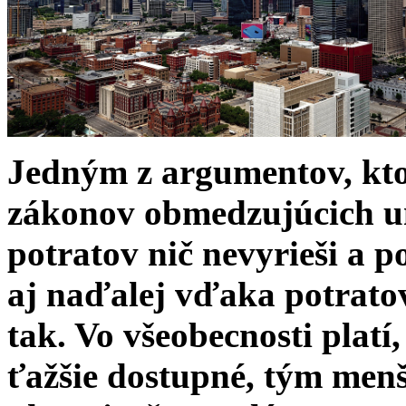
Jedným z argumentov, ktor
zákonov obmedzujúcich ume
potratov nič nevyrieši a 
aj naďalej vďaka potratove
tak. Vo všeobecnosti platí
ťažšie dostupné, tým menš