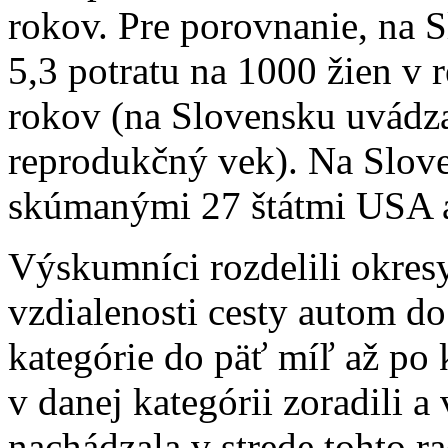
rokov. Pre porovnanie, na 
5,3 potratu na 1000 žien v
rokov (na Slovensku uvádzam
reprodukčný vek). Na Slove
skúmanými 27 štátmi USA as
Výskumníci rozdelili okresy
vzdialenosti cesty autom do 
kategórie do päť míľ až po 
v danej kategórii zoradili a
nachádzala v strede tohto ra