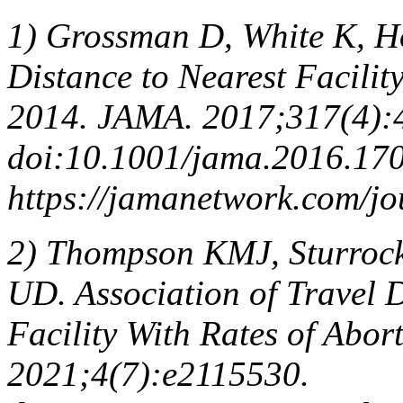
1) Grossman D, White K, Ho
Distance to Nearest Facilit
2014. JAMA. 2017;317(4):
doi:10.1001/jama.2016.170
https://jamanetwork.com/jo
2) Thompson KMJ, Sturroc
UD. Association of Travel D
Facility With Rates of Abo
2021;4(7):e2115530.