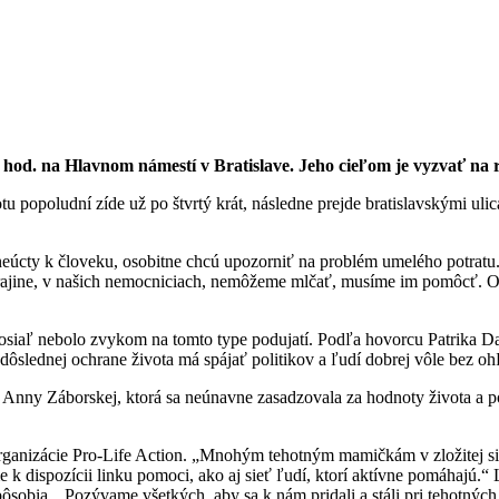
 hod. na Hlavnom námestí v Bratislave. Jeho cieľom je vyzvať na r
otu popoludní zíde už po štvrtý krát, následne prejde bratislavskými u
neúcty k človeku, osobitne chcú upozorniť na problém umelého potratu. 
j krajine, v našich nemocniciach, nemôžeme mlčať, musíme im pomôcť. O
oposiaľ nebolo zvykom na tomto type podujatí. Podľa hovorcu Patrika D
 dôslednej ochrane života má spájať politikov a ľudí dobrej vôle bez oh
j Anny Záborskej, ktorá sa neúnavne zasadzovala za hodnoty života a
 organizácie Pro-Life Action. „Mnohým tehotným mamičkám v zložitej s
me k dispozícii linku pomoci, ako aj sieť ľudí, ktorí aktívne pomáhajú
u pôsobia. „Pozývame všetkých, aby sa k nám pridali a stáli pri tehotný