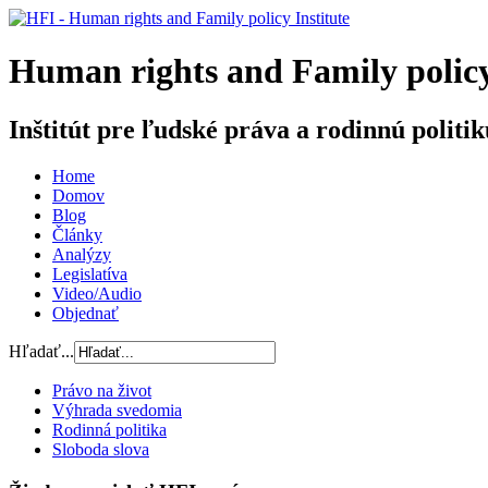
H
uman rights and
F
amily poli
Inštitút pre ľudské práva a rodinnú politik
Home
Domov
Blog
Články
Analýzy
Legislatíva
Video/Audio
Objednať
Hľadať...
Právo na život
Výhrada svedomia
Rodinná politika
Sloboda slova