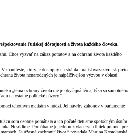
ešpektovanie ľudskej dôstojnosti a života každého človeka.
licami. Chce vyzvať na zákaz potratov a na ochranu života každého
V manifeste, ktorý je dostupný na stránke bratislavazazivot.sk preto
chrana života nenarodených je najpálčivejšou výzvou v oblasti
anišku „téma ochrany života nie je obyčajná téma, týka sa samotného
ľadu na ostatné politické názory.“
 pomoci tehotným matkám v núdzi. Jej návrhy zákonov v parlamente
ituácii som osobne pomáhala a ich počaté deti sme spoločným úsilím
.“ Linka Nesúdime. Pomáhame je jednou z viacerých liniek pomoci pre
ch mamách. Je úžasné zachrániť život,“ povedala Martina Kostolanská.