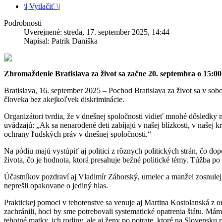
\| Vytlačiť \|
Podrobnosti
Uverejnené: streda, 17. september 2025, 14:44
Napísal: Patrik Daniška
Zhromaždenie Bratislava za život sa začne 20. septembra o 15:00
Bratislava, 16. september 2025 – Pochod Bratislava za život sa v sob
človeka bez akejkoľvek diskriminácie.
Organizátori tvrdia, že v dnešnej spoločnosti vidieť mnohé dôsledky 
uvádzajú: „Ak sa nenarodené deti zabíjajú v našej blízkosti, v naše
ochrany ľudských práv v dnešnej spoločnosti.“
Na pódiu majú vystúpiť aj politici z rôznych politických strán, čo d
života, čo je hodnota, ktorá presahuje bežné politické témy. Túžba po
Účastníkov pozdraví aj Vladimír Záborský, umelec a manžel zosnule
neprešli opakovane o jediný hlas.
Praktickej pomoci v tehotenstve sa venuje aj Martina Kostolanská z
zachránili, hoci by sme potrebovali systematické opatrenia štátu. Má
tehotné matky, ich rodiny, ale aj ženy po potrate, ktoré na Slovensk