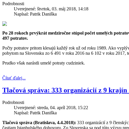
Podrobnosti
Uverejnené: štvrtok, 03. máj 2018, 14:18
Napísal: Patrik Daniška
Po 28 rokoch prvýkrát medziročne stúpol počet umelých potratov
497 potratov.
Počty potratov pritom klesajú každý rok už od roku 1989. Ako vyplý
pobytom na Slovensku zo 6 491 v roku 2016 na 6 102 v roku 2017, ted
Prudko však narástli umelé potraty cudziniek.
Čítať ďalej...
Tlačová správa: 333 organizácií z 9 krají
Podrobnosti
Uverejnené: streda, 04. apríl 2018, 15:22
Napísal: Patrik Daniška
Tlačová správa (Bratislava, 4.4.2018):
333 organizácií z 9 členský
častiam Istanbulského dohovoru. Zo Slovenska sa pod túto výzvu pr