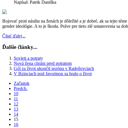
Napísal: Patrik Daniška
Bojovať proti násiliu na ženách je dôležité a je dobré, ak sa tejto t
gender ideológie. A to je škoda. Práve pre tieto zlé ustanovenia sa doh
Čítať ďalej...
Ďalšie články...
Sovieti a potraty
Nová žena chráni pred potratom
Gól za život ukončil sezónu v Radošovciach
V Bzinciach pod Javorinou sa hralo o život
Začiatok
Predch.
10
11
12
13
14
15
16