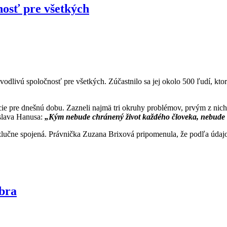
nosť pre všetkých
avodlivú spoločnosť pre všetkých. Zúčastnilo sa jej okolo 500 ľudí, ktor
 pre dnešnú dobu. Zazneli najmä tri okruhy problémov, prvým z nich je
slava Hanusa:
„Kým nebude chránený život každého človeka, nebude 
rozlučne spojená. Právnička Zuzana Brixová pripomenula, že podľa úd
obra