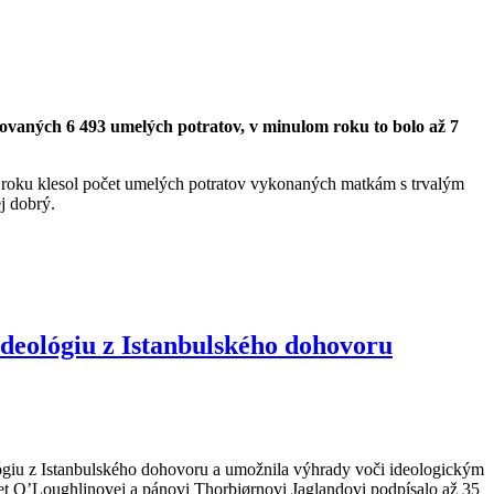
ovaných 6 493 umelých potratov, v minulom roku to bolo až 7
 roku klesol počet umelých potratov vykonaných matkám s trvalým
j dobrý.
ideológiu z Istanbulského dohovoru
ógiu z Istanbulského dohovoru a umožnila výhrady voči ideologickým
t O’Loughlinovej a pánovi Thorbjørnovi Jaglandovi podpísalo až 35