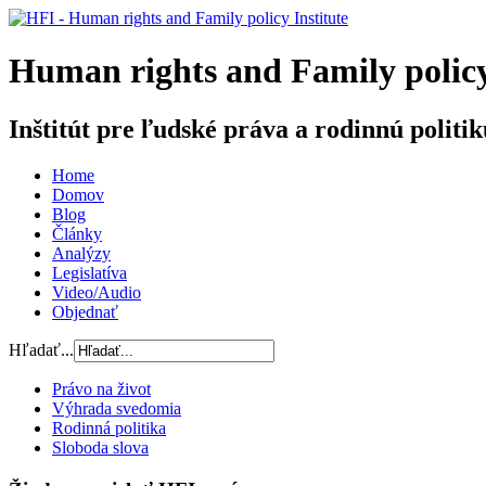
H
uman rights and
F
amily poli
Inštitút pre ľudské práva a rodinnú politik
Home
Domov
Blog
Články
Analýzy
Legislatíva
Video/Audio
Objednať
Hľadať...
Právo na život
Výhrada svedomia
Rodinná politika
Sloboda slova