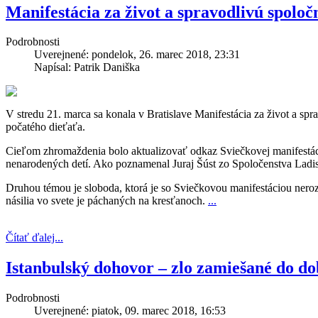
Manifestácia za život a spravodlivú spoloč
Podrobnosti
Uverejnené: pondelok, 26. marec 2018, 23:31
Napísal: Patrik Daniška
V stredu 21. marca sa konala v Bratislave Manifestácia za život a spr
počatého dieťaťa.
Cieľom zhromaždenia bolo aktualizovať odkaz Sviečkovej manifestácie
nenarodených detí. Ako poznamenal Juraj Šúst zo Spoločenstva Ladi
Druhou témou je sloboda, ktorá je so Sviečkovou manifestáciou ne
násilia vo svete je páchaných na kresťanoch.
...
Čítať ďalej...
Istanbulský dohovor – zlo zamiešané do d
Podrobnosti
Uverejnené: piatok, 09. marec 2018, 16:53