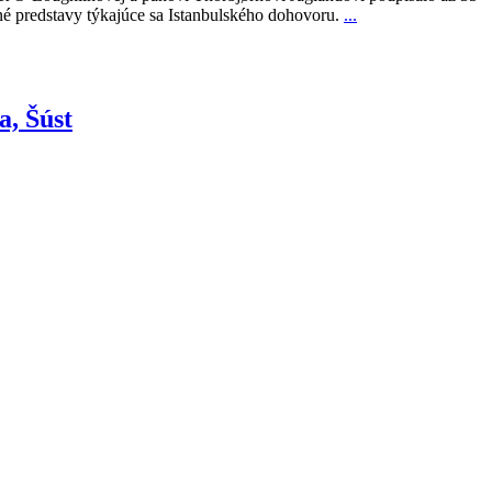
né predstavy týkajúce sa Istanbulského dohovoru.
...
a, Šúst