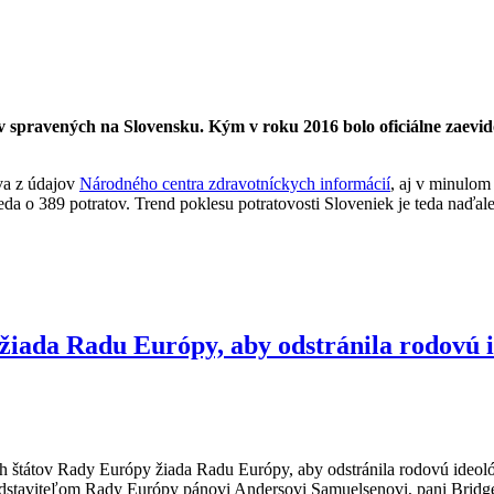
 spravených na Slovensku. Kým v roku 2016 bolo oficiálne zaevid
va z údajov
Národného centra zdravotníckych informácií
, aj v minulom
a o 389 potratov. Trend poklesu potratovosti Sloveniek je teda naďale
n žiada Radu Európy, aby odstránila rodovú 
ch štátov Rady Európy žiada Radu Európy, aby odstránila rodovú ideol
edstaviteľom Rady Európy pánovi Andersovi Samuelsenovi, pani Bridge