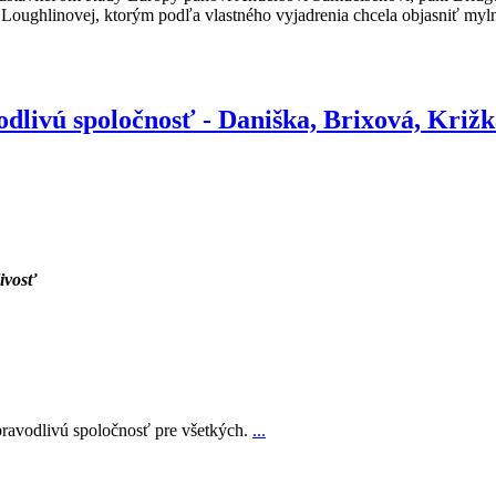
’Loughlinovej, ktorým podľa vlastného vyjadrenia chcela objasniť myl
odlivú spoločnosť - Daniška, Brixová, Križk
ivosť
 spravodlivú spoločnosť pre všetkých.
...