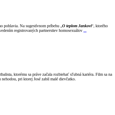
ho pohlavia. Na sugestívnom príbehu „
O teplom Jankovi
“, ktorého
zavedením registrovaných partnerstiev homosexuálov
...
balista, ktorému sa práve začala rozbiehať sľubná kariéra. Film sa na
nehodou, pri ktorej José zabil malé dievčatko.