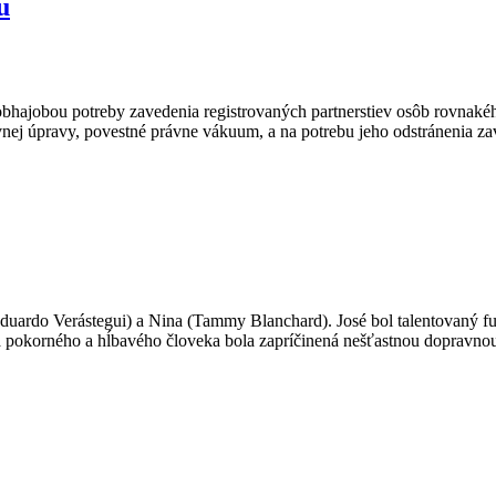
u
obhajobou potreby zavedenia registrovaných partnerstiev osôb rovnaké
rávnej úpravy, povestné právne vákuum, a na potrebu jeho odstránenia 
Eduardo Verástegui) a Nina (Tammy Blanchard). José bol talentovaný fut
a pokorného a hĺbavého človeka bola zapríčinená nešťastnou dopravnou 