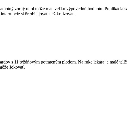
 samotný zorný uhol môže mať veľkú výpovednú hodnotu. Publikácia sa 
 interrupcie skôr obhajovať než kritizovať.
boardov s 11 týždňovým potrateným plodom. Na ruke lekára je malé telí
 môže šokovať.