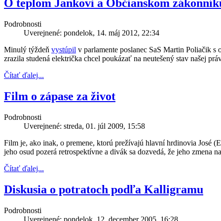
O teplom Jankovi a Občianskom zákonník
Podrobnosti
Uverejnené: pondelok, 14. máj 2012, 22:34
Minulý týždeň
vystúpil
v parlamente poslanec SaS Martin Poliačik s 
zrazila studená električka chcel poukázať na neutešený stav našej p
Čítať ďalej...
Film o zápase za život
Podrobnosti
Uverejnené: streda, 01. júl 2009, 15:58
Film je, ako inak, o premene, ktorú prežívajú hlavní hrdinovia José (
jeho osud pozerá retrospektívne a divák sa dozvedá, že jeho zmena n
Čítať ďalej...
Diskusia o potratoch podľa Kalligramu
Podrobnosti
Uverejnené: pondelok, 12. december 2005, 16:28