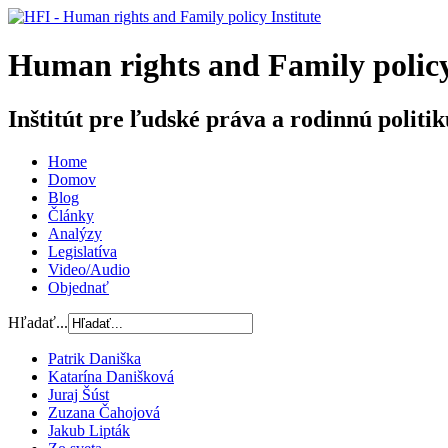
H
uman rights and
F
amily poli
Inštitút pre ľudské práva a rodinnú politik
Home
Domov
Blog
Články
Analýzy
Legislatíva
Video/Audio
Objednať
Hľadať...
Patrik Daniška
Katarína Danišková
Juraj Šúst
Zuzana Čahojová
Jakub Lipták