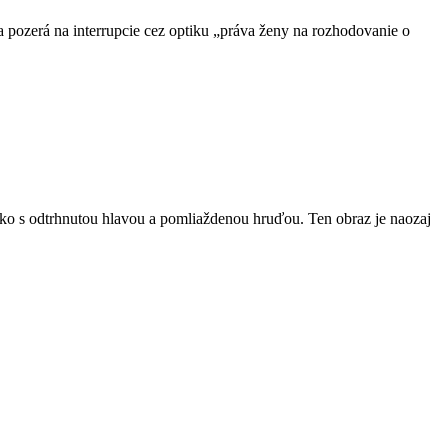
pozerá na interrupcie cez optiku „práva ženy na rozhodovanie o
čko s odtrhnutou hlavou a pomliaždenou hruďou. Ten obraz je naozaj