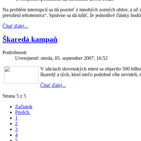
Na problém interrupcií sa dá pozrieť z mnohých zorných uhlov, a už
prerušení tehotenstva“. Správne sa dá tušiť, že jednotlivé články budú
Čítať ďalej...
Škaredá kampaň
Podrobnosti
Uverejnené: streda, 05. september 2007, 16:52
V uliciach slovenských miest sa objavilo 500 bil
škaredý a tých, ktorí niečo podobné ešte nevideli,
Čítať ďalej...
Strana 5 z 5
Začiatok
Predch.
1
2
3
4
5