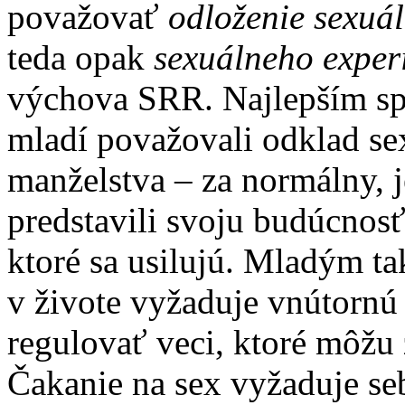
považovať
odloženie sexuál
teda opak
sexuálneho exper
výchova SRR. Najlepším sp
mladí považovali odklad sex
manželstva – za normálny, je
predstavili svoju budúcnos
ktoré sa usilujú. Mladým t
v živote vyžaduje vnútornú
regulovať veci, ktoré môžu 
Čakanie na sex vyžaduje se