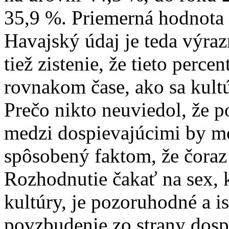
35,9 %. Priemerná hodnota 
Havajský údaj je teda výrazn
tiež zistenie, že tieto perce
rovnakom čase, ako sa kultú
Prečo nikto neuviedol, že p
medzi dospievajúcimi by m
spôsobený faktom, že čoraz
Rozhodnutie čakať na sex, k
kultúry, je pozoruhodné a is
povzbudenie zo strany dosp