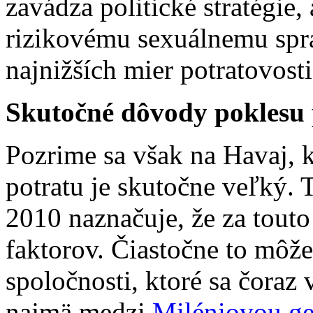
zavádza politické stratégie,
rizikovému sexuálnemu spr
najnižších mier potratovost
Skutočné dôvody poklesu 
Pozrime sa však na Havaj, 
potratu je skutočne veľký. 
2010 naznačuje, že za tout
faktorov. Čiastočne to môž
spoločnosti, ktoré sa čoraz 
najmä medzi
Miléniovou ge