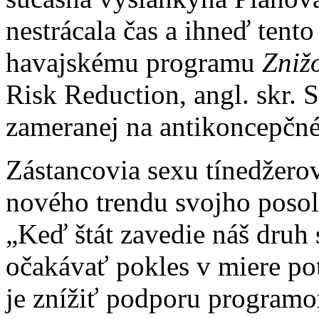
nestrácala čas a ihneď tento
havajskému programu
Zniž
Risk Reduction, angl. skr. 
zameranej na antikoncepčné
Zástancovia sexu tínedžero
nového trendu svojho posols
„Keď štát zavedie náš druh
očakávať pokles v miere po
je znížiť podporu programo