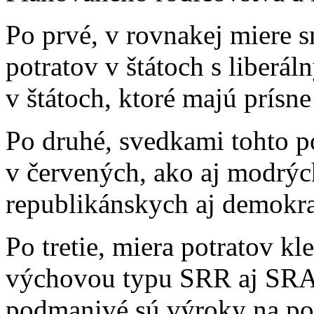
Po prvé, v rovnakej miere 
potratov v štátoch s liberá
v štátoch, ktoré majú prísn
Po druhé, svedkami tohto po
v červených, ako aj modrých
republikánskych aj demokrat
Po tretie, miera potratov kl
výchovou typu SRR aj SRA.
podmanivé sú výroky na po