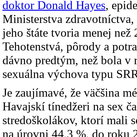
doktor Donald Hayes
, epid
Ministerstva zdravotníctva, 
jeho štáte tvoria menej než
Tehotenstvá, pôrody a potra
dávno predtým, než bola v 
sexuálna výchova typu SRR
Je zaujímavé, že väčšina mé
Havajskí tínedžeri na sex č
stredoškolákov, ktorí mali 
na úrovni 44,3 %, do roku