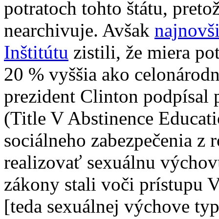
potratoch tohto štátu, preto
nearchivuje. Avšak
najnovš
Inštitútu
zistili, že miera po
20 % vyššia ako celonárodn
prezident Clinton podpísal
(Title V Abstinence Educat
sociálneho zabezpečenia z 
realizovať sexuálnu výchov
zákony stali voči prístupu 
[teda sexuálnej výchove typ