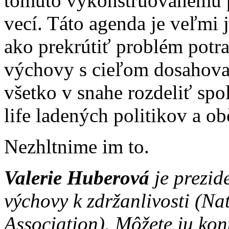
tomuto vykonštruovanému p
vecí. Táto agenda je veľmi j
ako prekrútiť problém potra
výchovy s cieľom dosahovať 
všetko v snahe rozdeliť sp
life ladených politikov a o
Nezhltnime im to.
Valerie Huberová
je prezid
výchovy k zdržanlivosti (Na
Association). Môžete ju ko