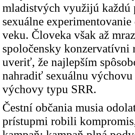
mladistvých využijú každú p
sexuálne experimentovanie 
veku. Človeka však až mrazí
spoločensky konzervatívni ro
uveriť, že najlepším spôsob
nahradiť sexuálnu výchovu
výchovy typu SRR.
Čestní občania musia odol
prístupmi robili kompromis,
kampaň: kampaň plná podvo