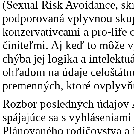
(Sexual Risk Avoidance, sk
podporovaná vplyvnou skup
konzervatívcami a pro-life
činiteľmi. Aj keď to môže 
chýba jej logika a intelektu
ohľadom na údaje celoštát
premenných, ktoré ovplyvňu
Rozbor posledných údajov 
spájajúce sa s vyhláseniami 
Plánovaného rodičovstva a 