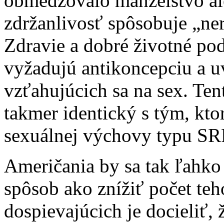
obmedzovalo manželstvo a
zdržanlivosť spôsobuje „ne
Zdravie a dobré životné po
vyžadujú antikoncepciu a 
vzťahujúcich sa na sex. Ten
takmer identický s tým, kto
sexuálnej výchovy typu SR
Američania by sa tak ľahko
spôsob ako znížiť počet teh
dospievajúcich je docieliť,