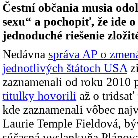
Čestní občania musia od
sexu“ a pochopiť, že ide
jednoduché riešenie zloži
Nedávna
správa AP o zmená
jednotlivých štátoch USA
zi
zaznamenali od roku 2010 p
titulky hovorili
až o tridsať
kde zaznamenali vôbec najvä
Laurie Temple Fieldová, b
súčasná vyslankyňa Plánova