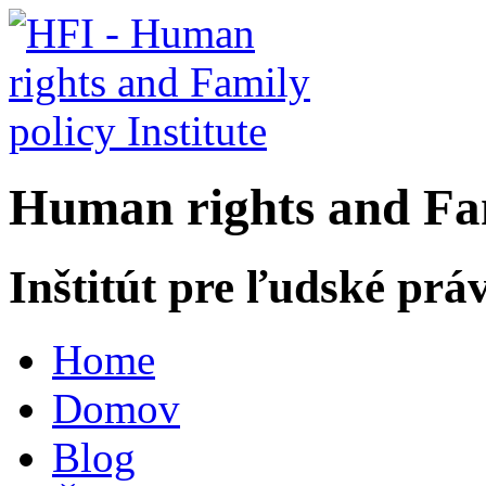
H
uman rights and
F
a
Inštitút pre ľudské prá
Home
Domov
Blog