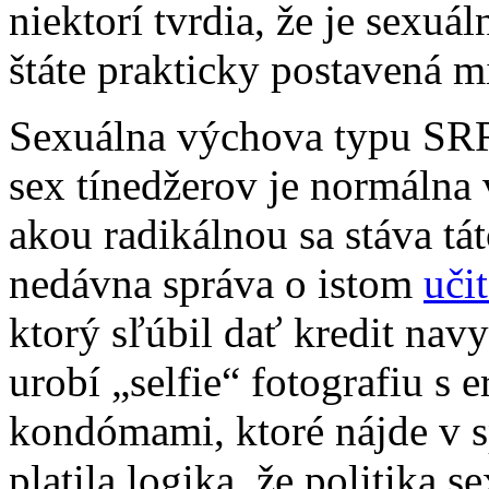
niektorí tvrdia, že je sexu
štáte prakticky postavená 
Sexuálna výchova typu SRR 
sex tínedžerov je normálna 
akou radikálnou sa stáva tá
nedávna správa o istom
uči
ktorý sľúbil dať kredit nav
urobí „selfie“ fotografiu s
kondómami, ktoré nájde v s
platila logika, že politika