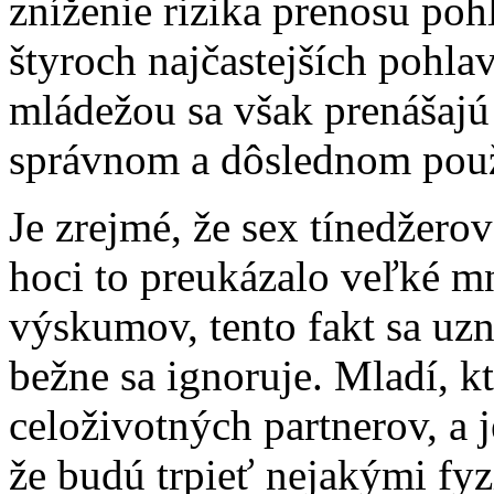
zníženie rizika prenosu po
štyroch najčastejších pohl
mládežou sa však prenášajú 
správnom a dôslednom pou
Je zrejmé, že sex tínedžero
hoci to preukázalo veľké 
výskumov, tento fakt sa uz
bežne sa ignoruje. Mladí, k
celoživotných partnerov, a
že budú trpieť nejakými fy