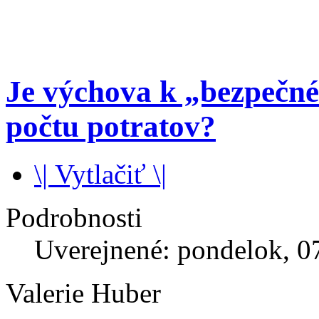
Je výchova k „bezpečn
počtu potratov?
\| Vytlačiť \|
Podrobnosti
Uverejnené: pondelok, 0
Valerie Huber