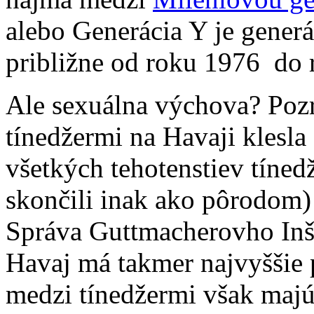
alebo Generácia Y je gener
približne od roku 1976 do r
Ale sexuálna výchova? Poz
tínedžermi na Havaji klesla
všetkých tehotenstiev tínedž
skončili inak ako pôrodom)
Správa Guttmacherovho Inš
Havaj má takmer najvyššie 
medzi tínedžermi však majú