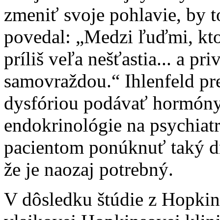
zmeniť svoje pohlavie, by t
povedal: „Medzi ľuďmi, ktor
príliš veľa nešťastia... a pr
samovraždou.“ Ihlenfeld pr
dysfóriou podávať hormóny a
endokrinológie na psychiat
pacientom ponúknuť taký dr
že je naozaj potrebný.
V dôsledku štúdie z Hopkins