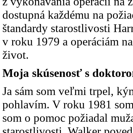
z vykonávania operácii na 
dostupná každému na požia
štandardy starostlivosti Ha
v roku 1979 a operáciám n
život.
Moja skúsenosť s dokto
Ja sám som veľmi trpel, ký
pohlavím. V roku 1981 som
som o pomoc požiadal muža,
starostlivosti. Walker pove