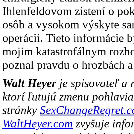
Ihlenfeldovom zistení o po
osôb a vysokom výskyte s
operácii. Tieto informácie 
mojim katastrofálnym rozh
poznal pravdu o hrozbách a 
Walt Heyer
je spisovateľ a
ktorí ľutujú zmenu pohlavia
stránky
SexChangeRegret.
WaltHeyer.com
zvyšuje info