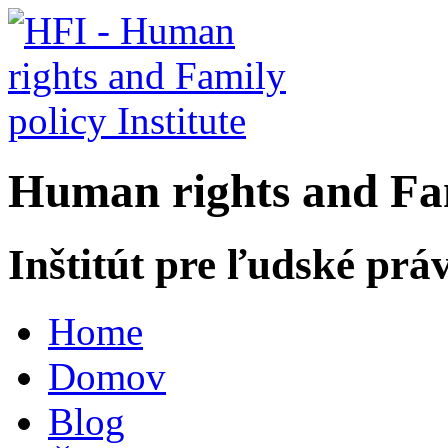
H
uman rights and
F
a
Inštitút pre ľudské prá
Home
Domov
Blog