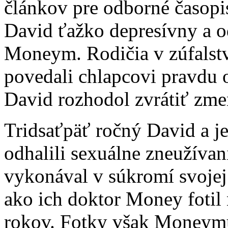
článkov pre odborné časopi
David ťažko depresívny a o
Moneym. Rodičia v zúfalstv
povedali chlapcovi pravdu o
David rozhodol zvrátiť zmen
Tridsaťpäť ročný David a j
odhalili sexuálne zneužívan
vykonával v súkromí svojej 
ako ich doktor Money fotil
rokov. Fotky však Moneymu 