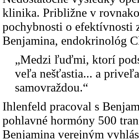
klinika. Približne v rovnak
pochybnosti o efektívnosti
Benjamina, endokrinológ Ch
„Medzi ľuďmi, ktorí podst
veľa nešťastia... a priveľ
samovraždou.“
Ihlenfeld pracoval s Benja
pohlavné hormóny 500 tran
Benjamina verejným vyhláse