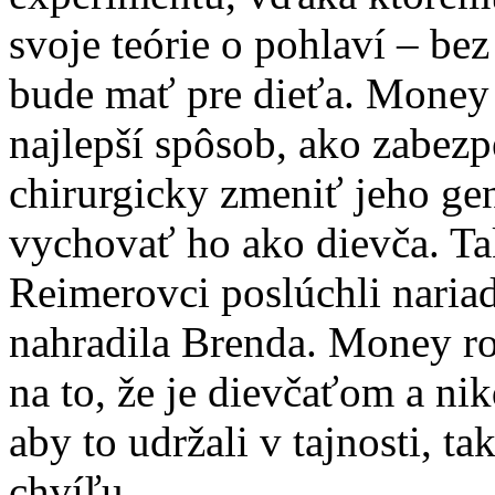
svoje teórie o pohlaví – be
bude mať pre dieťa. Money
najlepší spôsob, ako zabezp
chirurgicky zmeniť jeho gen
vychovať ho ako dievča. Ta
Reimerovci poslúchli naria
nahradila Brenda. Money rod
na to, že je dievčaťom a ni
aby to udržali v tajnosti, ta
chvíľu.