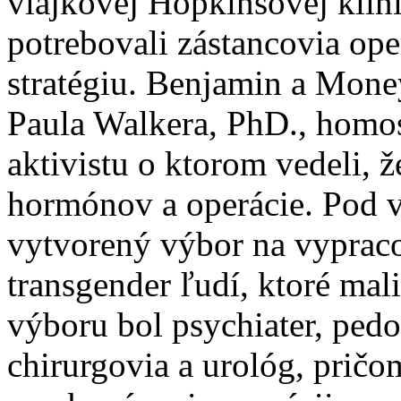
vlajkovej Hopkinsovej klin
potrebovali zástancovia op
stratégiu. Benjamin a Money 
Paula Walkera, PhD., homo
aktivistu o ktorom vedeli, ž
hormónov a operácie. Pod 
vytvorený výbor na vypracov
transgender ľudí, ktoré mal
výboru bol psychiater, pedof
chirurgovia a urológ, pričom