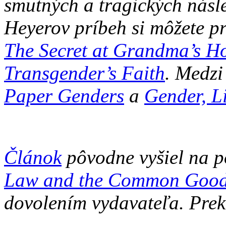
smutných a tragických násl
Heyerov príbeh si môžete p
The Secret at Grandma’s H
Transgender’s Faith
. Medzi
Paper Genders
a
Gender, L
Článok
pôvodne vyšiel na p
Law and the Common Goo
dovolením vydavateľa. Prek