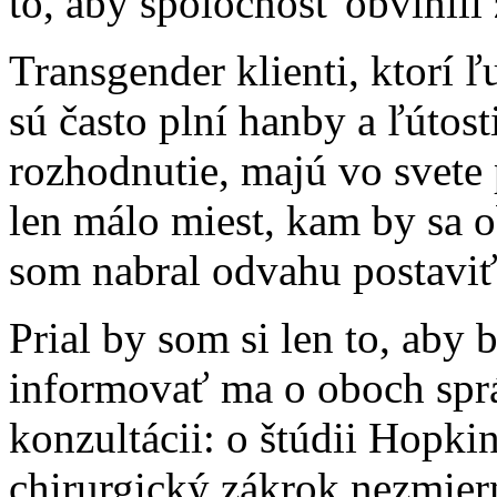
to, aby spoločnosť obvinili z
Transgender klienti, ktorí ľu
sú často plní hanby a ľútosti
rozhodnutie, majú vo svete
len málo miest, kam by sa o
som nabral odvahu postaviť 
Prial by som si len to, aby
informovať ma o oboch spr
konzultácii: o štúdii Hopki
chirurgický zákrok nezmier