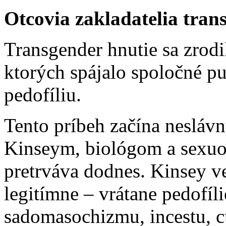
Otcovia zakladatelia tran
Transgender hnutie sa zrodi
ktorých spájalo spoločné puto
pedofíliu.
Tento príbeh začína neslá
Kinseym, biológom a sexuo
pretrváva dodnes. Kinsey ve
legitímne – vrátane pedofíli
sadomasochizmu, incestu, cu