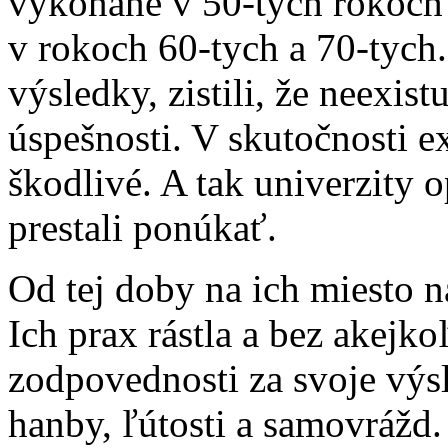
vykonané v 50-tych rokoch 
v rokoch 60-tych a 70-tych
výsledky, zistili, že neexis
úspešnosti. V skutočnosti e
škodlivé. A tak univerzity 
prestali ponúkať.
Od tej doby na ich miesto n
Ich prax rástla a bez akejk
zodpovednosti za svoje výs
hanby, ľútosti a samovrážd.