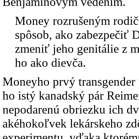
Benjaminovým vedením.
Money rozrušeným rodičo
spôsob, ako zabezpečiť D
zmeniť jeho genitálie z 
ho ako dievča.
Moneyho prvý transgender p
ho istý kanadský pár Reime
nepodarenú obriezku ich d
akéhokoľvek lekárskeho zd
experimentu, vďaka ktorému