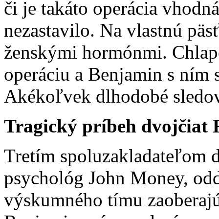
či je takáto operácia vhodn
nezastavilo. Na vlastnú päs
ženskými hormónmi. Chlape
operáciu a Benjamin s ním s
Akékoľvek dlhodobé sledov
Tragický príbeh dvojčiat
Tretím spoluzakladateľom d
psychológ John Money, odd
výskumného tímu zaoberajú