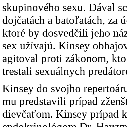
skupinového sexu. Dával s
dojčatách a batoľatách, za 
ktoré by dosvedčili jeho ná
sex užívajú. Kinsey obhajov
agitoval proti zákonom, ktor
trestali sexuálnych predátor
Kinsey do svojho repertoáru
mu predstavili prípad zženšt
dievčaťom. Kinsey prípad 
endokrinológom Dr. Harrym