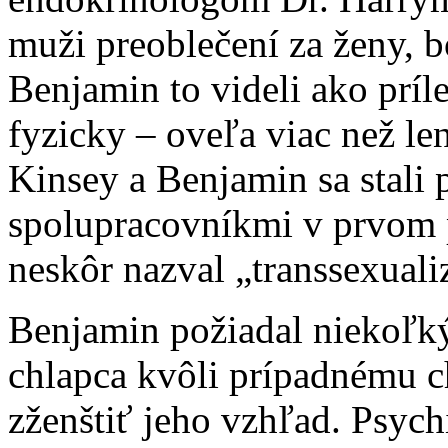
muži preoblečení za ženy, b
Benjamin to videli ako príl
fyzicky – oveľa viac než l
Kinsey a Benjamin sa stali
spolupracovníkmi v prvom 
neskôr nazval „transsexual
Benjamin požiadal niekoľký
chlapca kvôli prípadnému c
zženštiť jeho vzhľad. Psych