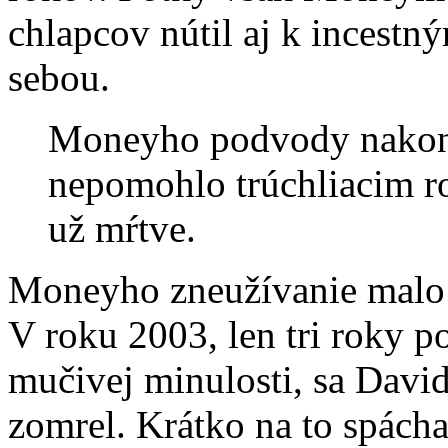
chlapcov nútil aj k incest
sebou.
Moneyho podvody nakonie
nepomohlo trúchliacim ro
už mŕtve.
Moneyho zneužívanie malo p
V roku 2003, len tri roky p
mučivej minulosti, sa Davi
zomrel. Krátko na to spách