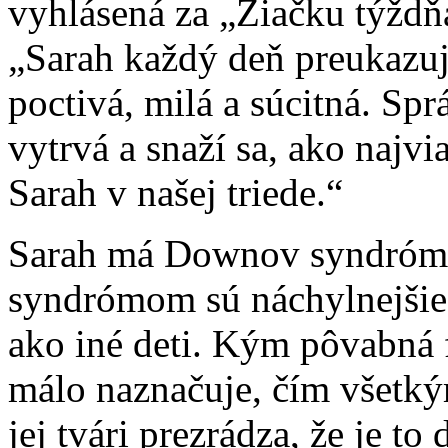
vyhlásená za „Žiačku týždňa
„Sarah každý deň preukazuje
poctivá, milá a súcitná. Spr
vytrvá a snaží sa, ako najv
Sarah v našej triede.“
Sarah má Downov syndróm.
syndrómom sú náchylnejšie 
ako iné deti. Kým pôvabná f
málo naznačuje, čím všetkým 
jej tvári prezrádza, že je t