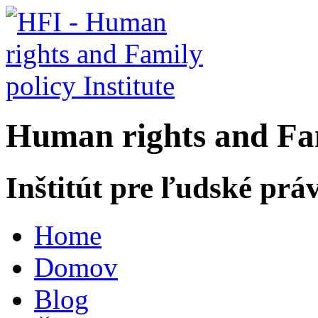
H
uman rights and
F
a
Inštitút pre ľudské prá
Home
Domov
Blog