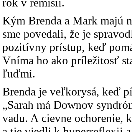
rok v remisii.
Kým Brenda a Mark majú na
sme povedali, že je spravod
pozitívny prístup, keď pomá
Vníma ho ako príležitosť st
ľuďmi.
Brenda je veľkorysá, keď p
„Sarah má Downov syndróm 
vadu. A cievne ochorenie, 
a tie viedli k hyperreflexi