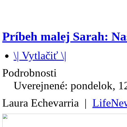
Príbeh malej Sarah: Na
\| Vytlačiť \|
Podrobnosti
Uverejnené: pondelok, 1
Laura Echevarria |
LifeNe