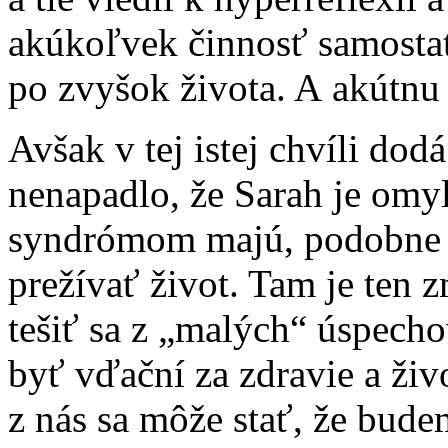
akúkoľvek činnosť samosta
po zvyšok života. A akútnu
Avšak v tej istej chvíli dod
nenapadlo, že Sarah je omy
syndrómom majú, podobne ak
prežívať život. Tam je ten 
tešiť sa z „malých“ úspech
byť vďační za zdravie a živ
z nás sa môže stať, že bude