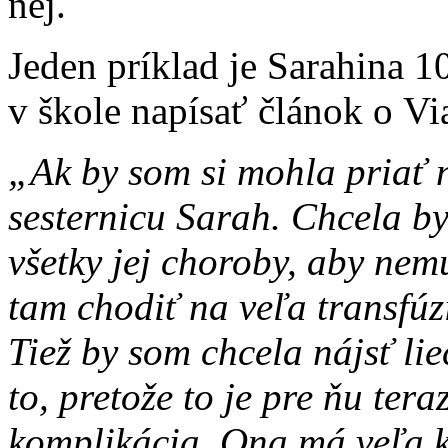
nej.
Jeden príklad je Sarahina 1
v škole napísať článok o V
„Ak by som si mohla priať n
sesternicu Sarah. Chcela by
všetky jej choroby, aby ne
tam chodiť na veľa transfúz
Tiež by som chcela nájsť li
to, pretože to je pre ňu ter
komplikácia. Ona má veľa k