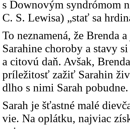
s Downovým syndrómom ná
C. S. Lewisa) „stať sa hrdi
To neznamená, že Brenda a j
Sarahine choroby a stavy si
a citovú daň. Avšak, Brenda
príležitosť zažiť Sarahin ž
dlho s nimi Sarah pobudne.
Sarah je šťastné malé dievča
vie. Na oplátku, najviac zí