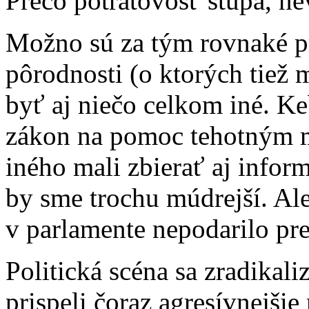
Prečo potratovosť stúpa, n
Možno sú za tým rovnaké pr
pôrodnosti (o ktorých tiež
byť aj niečo celkom iné. K
zákon na pomoc tehotným m
iného mali zbierať aj infor
by sme trochu múdrejší. Al
v parlamente nepodarilo pre
Politická scéna sa zradikali
prispeli čoraz agresívnejš