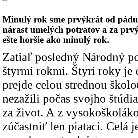
Minulý rok sme prvýkrát od pád
nárast umelých potratov a za prv
ešte horšie ako minulý rok.
Zatiaľ posledný Národný po
štyrmi rokmi. Štyri roky je
prejde celou strednou školo
nezažili počas svojho štúdi
za život. A z vysokoškolák
zúčastniť len piataci. Celá 