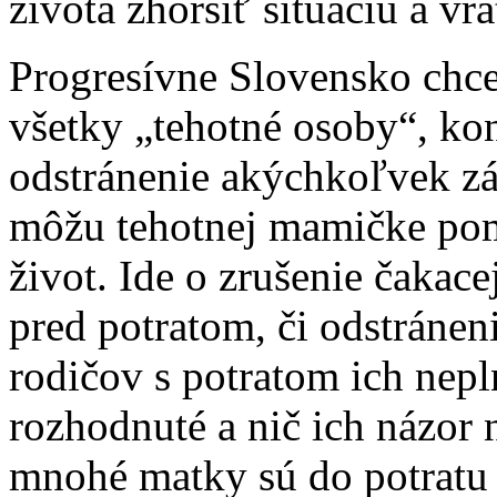
života zhoršiť situáciu a vr
Progresívne Slovensko chce
všetky „tehotné osoby“, ko
odstránenie akýchkoľvek z
môžu tehotnej mamičke pom
život. Ide o zrušenie čakac
pred potratom, či odstráne
rodičov s potratom ich nepl
rozhodnuté a nič ich názor 
mnohé matky sú do potratu 