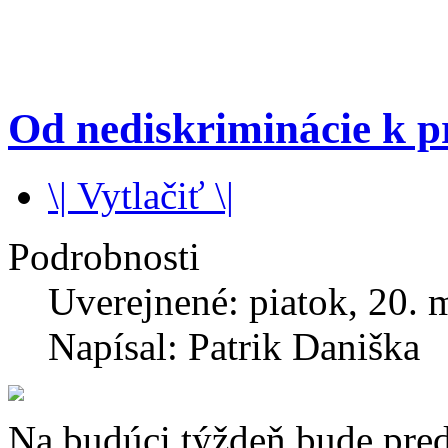
Od nediskriminácie k p
\| Vytlačiť \|
Podrobnosti
Uverejnené: piatok, 20. 
Napísal: Patrik Daniška
Na budúci týždeň bude pre