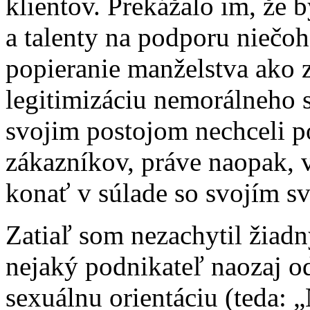
klientov. Prekážalo im, že 
a talenty na podporu niečoh
popieranie manželstva ako 
legitimizáciu nemorálneho 
svojim postojom nechceli p
zákazníkov, práve naopak, 
konať v súlade so svojím 
Zatiaľ som nezachytil žiad
nejaký podnikateľ naozaj od
sexuálnu orientáciu (teda: „