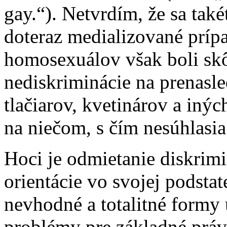
gay.“). Netvrdím, že sa tak
doteraz medializované príp
homosexuálov však boli skôr
nediskriminácie na prenasle
tlačiarov, kvetinárov a inýc
na niečom, s čím nesúhlasia
Hoci je odmietanie diskrimi
orientácie vo svojej podsta
nevhodné a totalitné formy
problémy pre základné práv