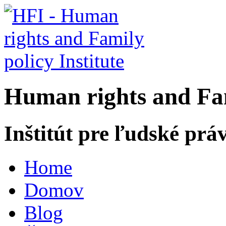
H
uman rights and
F
a
Inštitút pre ľudské prá
Home
Domov
Blog