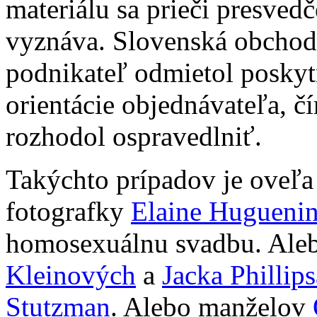
materiálu sa prieči presved
vyznáva. Slovenská obchodn
podnikateľ odmietol poskyt
orientácie objednávateľa, čí
rozhodol ospravedlniť.
Takýchto prípadov je oveľa 
fotografky
Elaine Hugueni
homosexuálnu svadbu. Ale
Kleinových
a
Jacka Phillips
Stutzman
. Alebo manželov