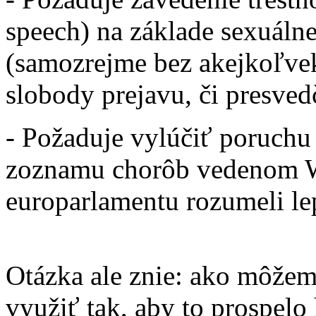
speech) na základe sexuálnej
(samozrejme bez akejkoľve
slobody prejavu, či presved
- Požaduje vylúčiť poruchu 
zoznamu chorôb vedenom W
europarlamentu rozumeli lep
Otázka ale znie: ako môžem
využiť tak, aby to prospelo