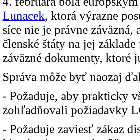
4. februára bola európsky
Lunacek
, ktorá výrazne po
síce nie je právne záväzná, 
členské štáty na jej základe 
záväzné dokumenty, ktoré j
Správa môže byť naozaj ďal
- Požaduje, aby prakticky
zohľadňovali požiadavky L
- Požaduje zaviesť zákaz di