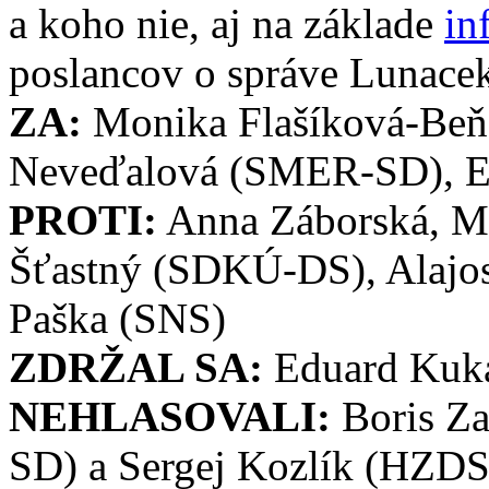
a koho nie, aj na základe
in
poslancov o správe Lunace
ZA:
Monika Flašíková-Beňo
Neveďalová (SMER-SD), E
PROTI:
Anna Záborská, Mi
Šťastný (SDKÚ-DS), Alajos
Paška (SNS)
ZDRŽAL SA:
Eduard Kuk
NEHLASOVALI:
Boris Z
SD) a Sergej Kozlík (HZDS