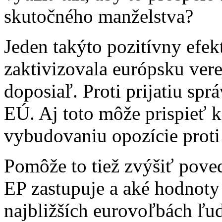
skutočného manželstva?
Jeden takýto pozitívny efekt
zaktivizovala európsku vere
doposiaľ. Proti prijatiu spr
EÚ. Aj toto môže prispieť 
vybudovaniu opozície prot
Pomôže to tiež zvýšiť poved
EP zastupuje a aké hodnoty 
najbližších eurovoľbách ľud