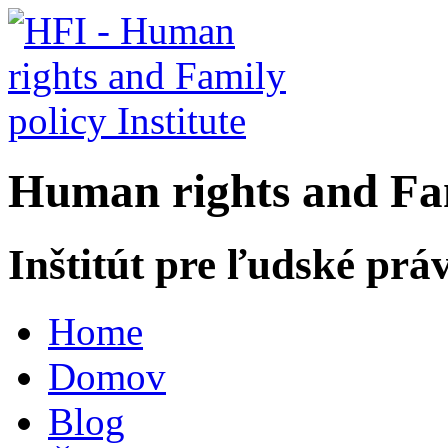
H
uman rights and
F
a
Inštitút pre ľudské prá
Home
Domov
Blog