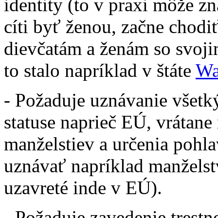
identity (to v praxi môže zn
cíti byť ženou, začne chodi
dievčatám a ženám so svoji
to stalo napríklad v štáte
Wa
- Požaduje uznávanie všet
statuse naprieč EÚ, vrátane 
manželstiev a určenia pohlav
uznávať napríklad manželst
uzavreté inde v EÚ).
- Požaduje zavedenie trestn