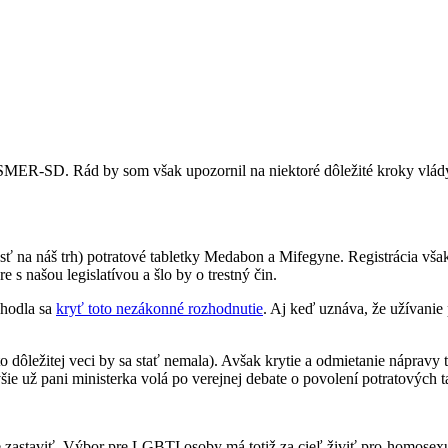
MER-SD. Rád by som však upozornil na niektoré dôležité kroky vlády v 
iesť na náš trh) potratové tabletky Medabon a Mifegyne. Registrácia vš
s našou legislatívou a šlo by o trestný čin.
zhodla sa
kryť toto nezákonné rozhodnutie
. Aj keď uznáva, že užívanie
to dôležitej veci by sa stať nemala). Avšak krytie a odmietanie nápravy 
ie už pani ministerka volá po verejnej debate o povolení potratových ta
e zastaviť. Výbor pre LGBTI osoby má totiž za cieľ živiť pro-homosex