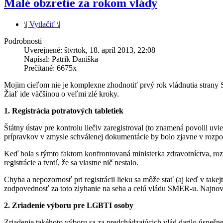
Malé obzretie za rokom vlády
\| Vytlačiť \|
Podrobnosti
Uverejnené: štvrtok, 18. apríl 2013, 22:08
Napísal: Patrik Daniška
Prečítané: 6675x
Mojim cieľom nie je komplexne zhodnotiť prvý rok vládnutia strany S
Žiaľ ide väčšinou o veľmi zlé kroky.
1. Registrácia potratových tabletiek
Štátny ústav pre kontrolu liečiv zaregistroval (to znamená povolil uv
prípravkov v zmysle schválenej dokumentácie by bolo zjavne v rozpore 
Keď bola s týmto faktom konfrontovaná ministerka zdravotníctva, ro
registrácie a tvrdí, že sa vlastne nič nestalo.
Chyba a nepozornosť pri registrácii lieku sa môže stať (aj keď v takej
zodpovednosť za toto zlyhanie na seba a celú vládu SMER-u.
Najnovš
2. Zriadenie výboru pre LGBTI osoby
Zriadenie takéhoto výboru sa za predchádzajúcich vlád darilo úspešn