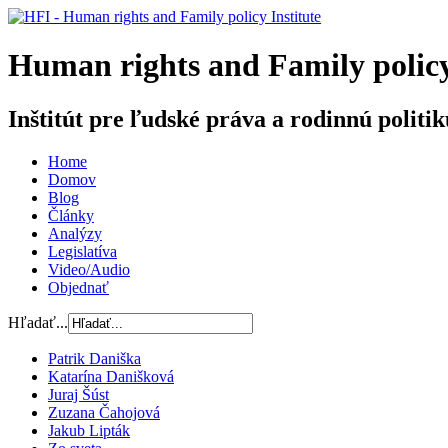
H
uman rights and
F
amily poli
Inštitút pre ľudské práva a rodinnú politik
Home
Domov
Blog
Články
Analýzy
Legislatíva
Video/Audio
Objednať
Hľadať...
Patrik Daniška
Katarína Danišková
Juraj Šúst
Zuzana Čahojová
Jakub Lipták