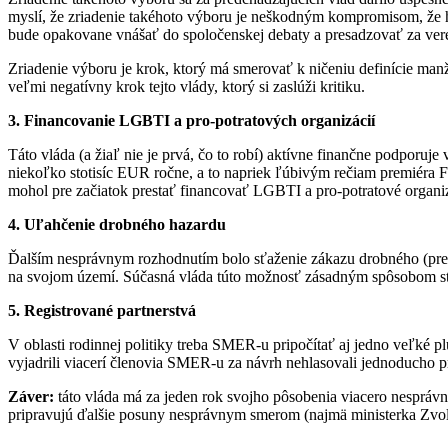
myslí, že zriadenie takéhoto výboru je neškodným kompromisom, že ho
bude opakovane vnášať do spoločenskej debaty a presadzovať za vere
Zriadenie výboru je krok, ktorý má smerovať k ničeniu definície ma
veľmi negatívny krok tejto vlády, ktorý si zaslúži kritiku.
3. Financovanie LGBTI a pro-potratových organizácií
Táto vláda (a žiaľ nie je prvá, čo to robí) aktívne finančne podporuj
niekoľko stotisíc EUR ročne, a to napriek ľúbivým rečiam premiéra F
mohol pre začiatok prestať financovať LGBTI a pro-potratové organizá
4. Uľahčenie drobného hazardu
Ďalším nesprávnym rozhodnutím bolo sťaženie zákazu drobného (pre
na svojom území. Súčasná vláda túto možnosť zásadným spôsobom sťa
5. Registrované partnerstvá
V oblasti rodinnej politiky treba SMER-u pripočítať aj jedno veľké p
vyjadrili viacerí členovia SMER-u za návrh nehlasovali jednoducho pr
Záver:
táto vláda má za jeden rok svojho pôsobenia viacero nesprávnyc
pripravujú ďalšie posuny nesprávnym smerom (najmä ministerka Zvole