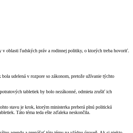
oblasti ľudských práv a rodinnej politiky, o ktorých treba hovoriť.
ak bola udelená v rozpore so zákonom, pretože užívanie týchto
 potratových tabletiek by bolo nezákonné, odmieta zrušiť ich
tohto stavu je krok, ktorým ministerka preberá plnú politickú
bletiek. Táto téma teda ešte zďaleka neskončila.
uálnu agendu a prenášať túto tému na vládnu úroveň. Ak si niekto