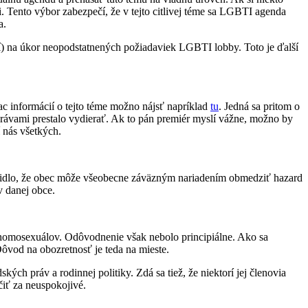
. Tento výbor zabezpečí, že v tejto citlivej téme sa LGBTI agenda
a.
í) na úkor neopodstatnených požiadaviek LGBTI lobby. Toto je ďalší
iac informácií o tejto téme možno nájsť napríklad
tu
. Jedná sa pritom o
právami prestalo vydierať. Ak to pán premiér myslí vážne, možno by
 nás všetkých.
vidlo, že obec môže všeobecne záväzným nariadením obmedziť hazard
ov danej obce.
ch homosexuálov. Odôvodnenie však nebolo principiálne. Ako sa
Dôvod na obozretnosť je teda na mieste.
ch práv a rodinnej politiky. Zdá sa tiež, že niektorí jej členovia
iť za neuspokojivé.