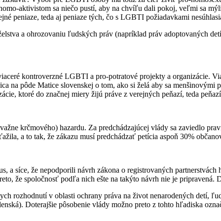
mo-aktivistom sa niečo pustí, aby na chvíľu dali pokoj, veľmi sa mýli
jné peniaze, teda aj peniaze tých, čo s LGBTI požiadavkami nesúhlasi
nželstva a ohrozovaniu ľudských práv (napríklad práv adoptovaných det
e viaceré kontroverzné LGBTI a pro-potratové projekty a organizácie. V
ica na pôde Matice slovenskej o tom, ako si želá aby sa menšinovými 
cie, ktoré do značnej miery žijú práve z verejných peňazí, teda peňazí
važne krčmového) hazardu. Za predchádzajúcej vlády sa zaviedlo pra
žila, a to tak, že zákazu musí predchádzať petícia aspoň 30% občan
lus, a síce, že nepodporili návrh zákona o registrovaných partnerstvá
eto, že spoločnosť podľa nich ešte na takýto návrh nie je pripravená. 
h rozhodnutí v oblasti ochrany práva na život nenarodených detí, ľudský
nská). Doterajšie pôsobenie vlády možno preto z tohto hľadiska označ