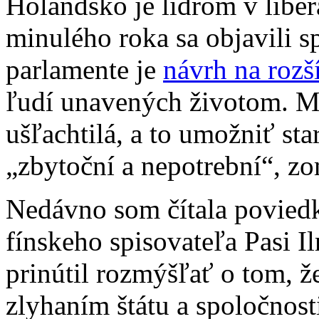
Holandsko je lídrom v liber
minulého roka sa objavili 
parlamente je
návrh na rozš
ľudí unavených životom. Mot
ušľachtilá, a to umožniť st
„zbytoční a nepotrební“, zo
Nedávno som čítala povie
fínskeho spisovateľa Pasi I
prinútil rozmýšľať o tom, ž
zlyhaním štátu a spoločnost