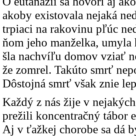
O eutanázii sa hovorí aj ako
akoby existovala nejaká ne
trpiaci na rakovinu pľúc ne
ňom jeho manželka, umyla 
šla nachvíľu domov vziať nej
že zomrel. Takúto smrť nep
Dôstojná smrť však znie lep
Každý z nás žije v nejakýc
prežili koncentračný tábor e
Aj v ťažkej chorobe sa dá 