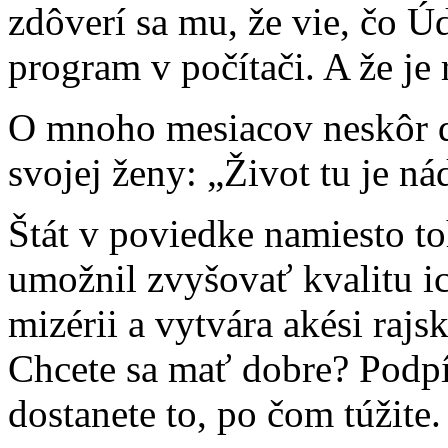
zdôverí sa mu, že vie, čo Úd
program v počítači. A že je 
O mnoho mesiacov neskôr do
svojej ženy: „Život tu je ná
Štát v poviedke namiesto t
umožnil zvyšovať kvalitu ic
mizérii a vytvára akési raj
Chcete sa mať dobre? Podpíš
dostanete to, po čom túžite.