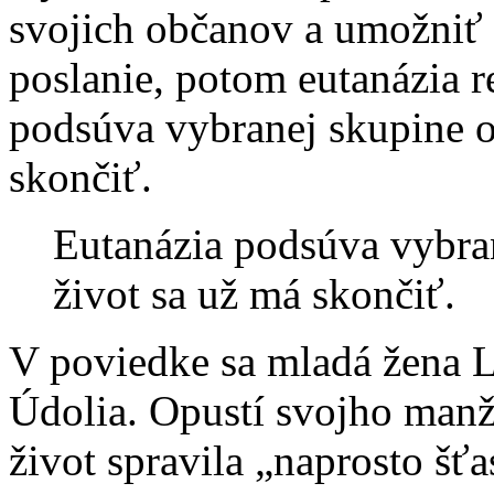
svojich občanov a umožniť 
poslanie, potom eutanázia r
podsúva vybranej skupine o
skončiť.
Eutanázia podsúva vybran
život sa už má skončiť.
V poviedke sa mladá žena 
Údolia. Opustí svojho manže
život spravila „naprosto š