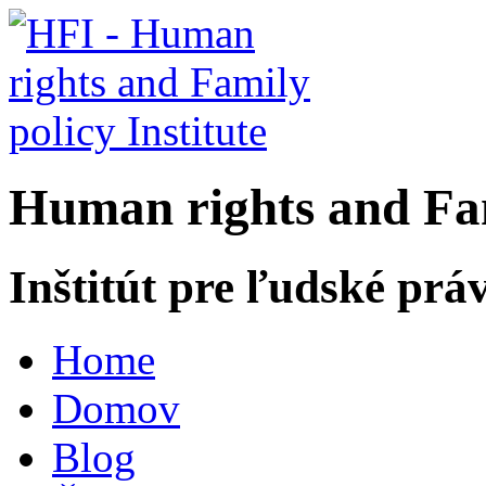
H
uman rights and
F
a
Inštitút pre ľudské prá
Home
Domov
Blog