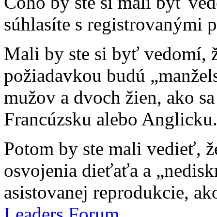
Čoho by ste si mali byť ve
súhlasíte s registrovanými 
Mali by ste si byť vedomí, 
požiadavkou budú „manžel
mužov a dvoch žien, ako sa 
Francúzsku alebo Anglicku
Potom by ste mali vedieť, 
osvojenia dieťaťa a „nedisk
asistovanej reprodukcie, ak
Leaders Forum
.