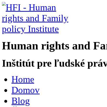
H
uman rights and
F
a
Inštitút pre ľudské prá
Home
Domov
Blog