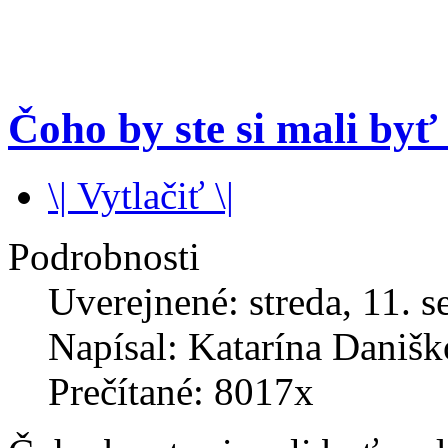
Čoho by ste si mali by
\| Vytlačiť \|
Podrobnosti
Uverejnené: streda, 11. 
Napísal: Katarína Daniš
Prečítané: 8017x