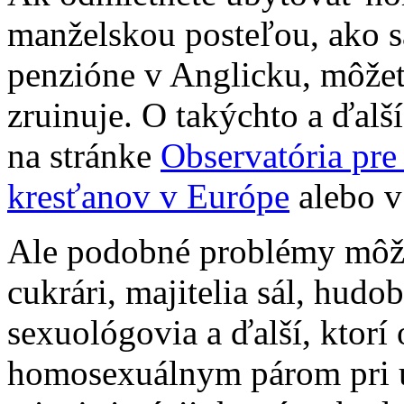
manželskou posteľou, ako s
penzióne v Anglicku, môžete
zruinuje. O takýchto a ďalš
na stránke
Observatória pre
kresťanov v Európe
alebo 
Ale podobné problémy môžu 
cukrári, majitelia sál, hudo
sexuológovia a ďalší, ktorí
homosexuálnym párom pri u