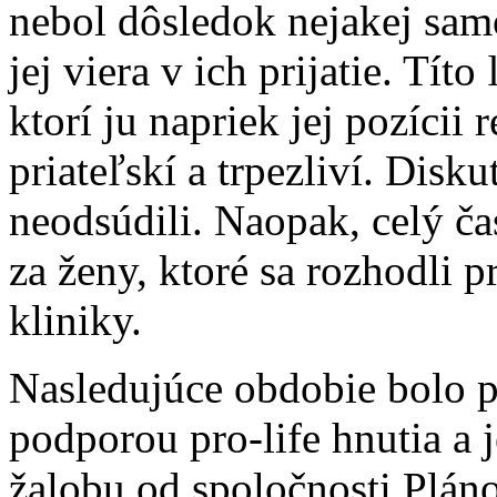
nebol dôsledok nejakej sa
jej viera v ich prijatie. Tít
ktorí ju napriek jej pozícii 
priateľskí a trpezliví. Disk
neodsúdili. Naopak, celý ča
za ženy, ktoré sa rozhodli pr
kliniky.
Nasledujúce obdobie bolo p
podporou pro-life hnutia a 
žalobu od spoločnosti Plán