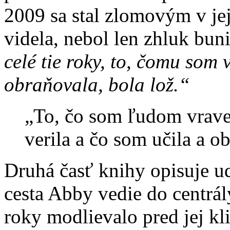
2009 sa stal zlomovým v jej
videla, nebol len zhluk bun
celé tie roky, to, čomu som 
obraňovala, bola lož.“
„To, čo som ľudom vravel
verila a čo som učila a o
Druhá časť knihy opisuje ud
cesta Abby vedie do centrály 
roky modlievalo pred jej kli