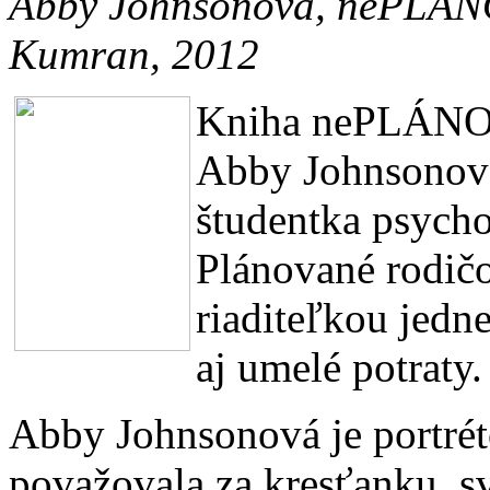
Abby Johnsonová, nePLÁ
Kumran, 2012
Kniha nePLÁNOV
Abby Johnsonovej
študentka psycho
Plánované rodičo
riaditeľkou jednej
aj umelé potraty.
Abby Johnsonová je portré
považovala za kresťanku, sv