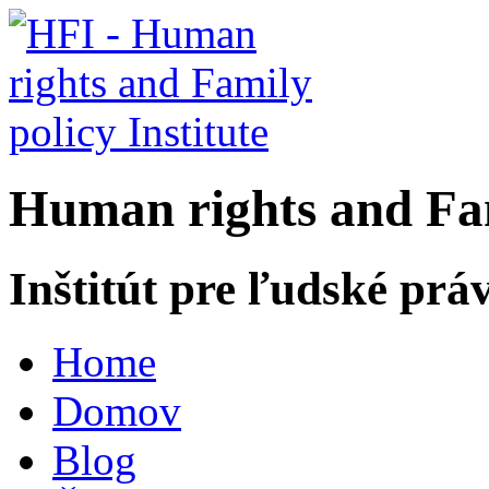
H
uman rights and
F
a
Inštitút pre ľudské prá
Home
Domov
Blog