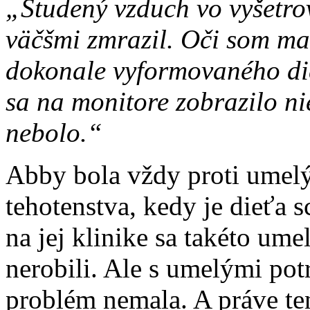
„Studený vzduch vo vyšetro
väčšmi zmrazil. Oči som ma
dokonale vyformovaného di
sa na monitore zobrazilo ni
nebolo.“
Abby bola vždy proti umel
tehotenstva, kedy je dieťa 
na jej klinike sa takéto um
nerobili. Ale s umelými pot
problém nemala. A práve te