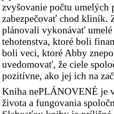
zvyšovanie počtu umelých p
zabezpečovať chod kliník. 
plánovali vykonávať umelé 
tehotenstva, ktoré boli fin
boli veci, ktoré Abby znepo
uvedomovať, že ciele spoločn
pozitívne, ako jej ich na za
Kniha nePLÁNOVENÉ je ve
života a fungovania spoloč