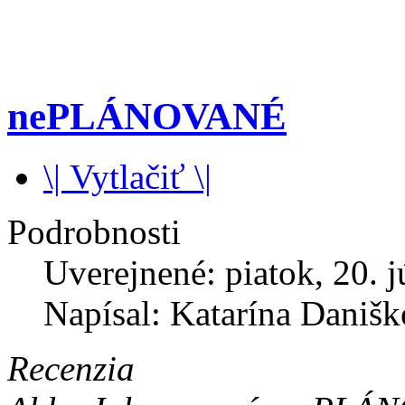
nePLÁNOVANÉ
\| Vytlačiť \|
Podrobnosti
Uverejnené: piatok, 20. j
Napísal: Katarína Daniš
Recenzia