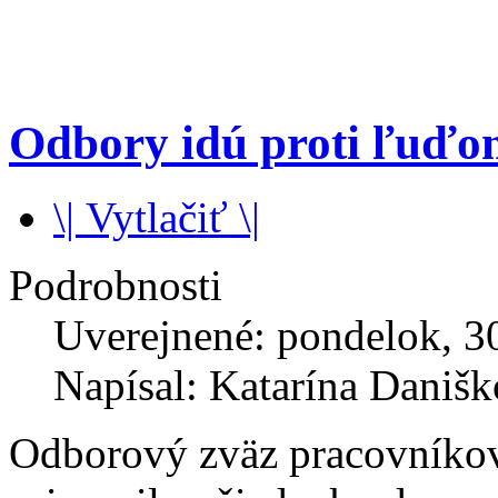
Odbory idú proti ľuď
\| Vytlačiť \|
Podrobnosti
Uverejnené: pondelok, 30
Napísal: Katarína Daniš
Odborový zväz pracovníkov