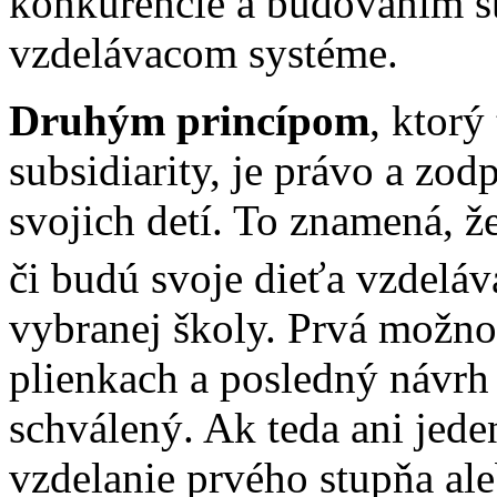
konkurencie a budovaním š
vzdelávacom systéme.
Druhým princípom
, ktorý
subsidiarity, je právo a zo
svojich detí. To znamená, 
či budú svoje dieťa vzdeláv
vybranej školy. Prvá možnos
plienkach a posledný návrh
schválený. Ak teda ani jed
vzdelanie prvého stupňa ale