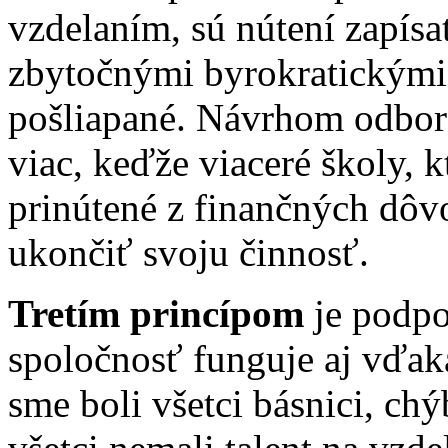
vzdelaním, sú nútení zapísa
zbytočnými byrokratickými
pošliapané. Návrhom odborá
viac, keďže viaceré školy, kt
prinútené z finančných dôv
ukončiť svoju činnosť.
Tretím princípom
je podpo
spoločnosť funguje aj vďak
sme boli všetci básnici, ch