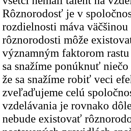
všetci nemali talent na vzde
Rôznorodosť je v spoločnosti
rozdielnosti máva väčšinou 
rôznorodosti môže existova
významným faktorom rastu s
sa snažíme ponúknuť niečo l
že sa snažíme robiť veci efek
zveľaďujeme celú spoločnos
vzdelávania je rovnako dôle
nebude existovať rôznorodos