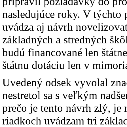
pripravil požiadavky do pr
nasledujúce roky. V týchto
uvádza aj návrh novelizova
základných a stredných škôl
budú financované len štátne
štátnu dotáciu len v mimor
Uvedený odsek vyvolal znač
nestretol sa s veľkým nadš
prečo je tento návrh zlý, je
riadkoch uvádzam tri základ