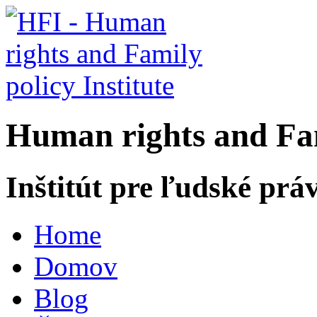
H
uman rights and
F
a
Inštitút pre ľudské prá
Home
Domov
Blog