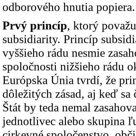
odborového hnutia popiera.
Prvý princíp
, ktorý považu
subsidiarity. Princíp subsi
vyššieho rádu nesmie zasah
spoločnosti nižšieho rádu 
Európska Únia tvrdí, že prin
dôležitých zásad, aj keď sa č
Štát by teda nemal zasahova
jednotlivec alebo skupina ľu
cirkevné spoločenstvo, obč