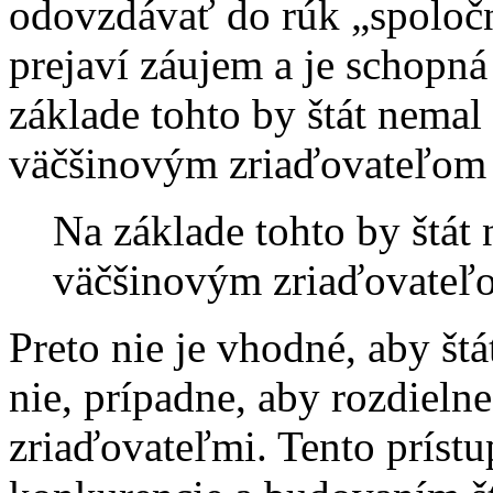
odovzdávať do rúk „spoločno
prejaví záujem a je schopná
základe tohto by štát nema
väčšinovým zriaďovateľom 
Na základe tohto by štá
väčšinovým zriaďovateľo
Preto nie je vhodné, aby štá
nie, prípadne, aby rozdieln
zriaďovateľmi. Tento prístu