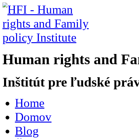
H
uman rights and
F
a
Inštitút pre ľudské prá
Home
Domov
Blog