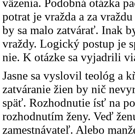
väzenia. Podobná otázka pad
potrat je vražda a za vraždu
by sa malo zatvárať. Inak b
vraždy. Logický postup je 
nie. K otázke sa vyjadrili vi
Jasne sa vyslovil teológ a k
zatváranie žien by nič nevy
späť. Rozhodnutie ísť na po
rozhodnutím ženy. Veď žen
zamestnávateľ. Alebo manžel