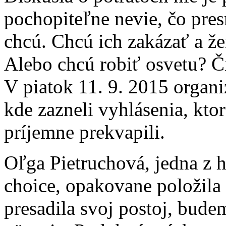
pochopiteľne nevie, čo pre
chcú. Chcú ich zakázať a že
Alebo chcú robiť osvetu? 
V piatok 11. 9. 2015 organ
kde zazneli vyhlásenia, kto
príjemne prekvapili.
Oľga Pietruchová, jedna z ho
choice, opakovane položila o
presadila svoj postoj, bude