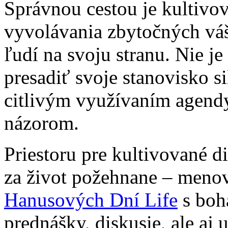
Správnou cestou je kultivo
vyvolávania zbytočných vášn
ľudí na svoju stranu. Nie je
presadiť svoje stanovisko s
citlivým využívaním agendy
názorom.
Priestoru pre kultivované 
za život požehnane – menov
Hanusových Dní Life
s boh
prednášky, diskusie, ale aj