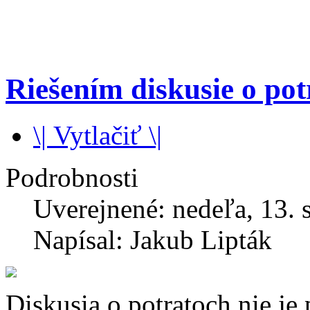
Riešením diskusie o pot
\| Vytlačiť \|
Podrobnosti
Uverejnené: nedeľa, 13. 
Napísal: Jakub Lipták
Diskusia o potratoch nie j