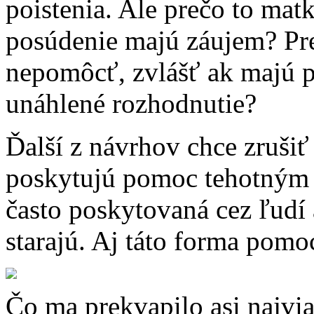
poistenia. Ale prečo to mat
posúdenie majú záujem? P
nepomôcť, zvlášť ak majú p
unáhlené rozhodnutie?
Ďalší z návrhov chce zrušiť
poskytujú pomoc tehotným
často poskytovaná cez ľudí a
starajú. Aj táto forma pomo
Čo ma prekvapilo asi najvia