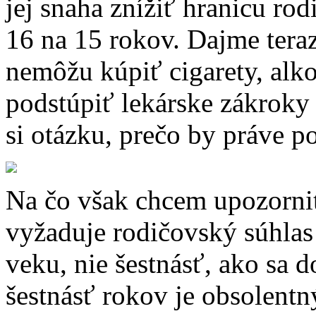
jej snaha znížiť hranicu ro
16 na 15 rokov. Dajme teraz
nemôžu kúpiť cigarety, alk
podstúpiť lekárske zákroky 
si otázku, prečo by práve 
Na čo však chcem upozorniť 
vyžaduje rodičovský súhlas
veku, nie šestnásť, ako sa
šestnásť rokov je obsolent