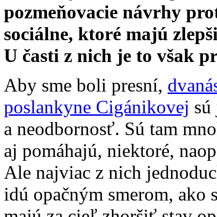
pozmeňovacie návrhy prot
sociálne, ktoré majú zle
U časti z nich je to však 
Aby sme boli presní,
dvaná
poslankyne Cigánikovej
sú 
a neodbornosť. Sú tam mnoh
aj pomáhajú, niektoré, nao
Ale najviac z nich jednodu
idú opačným smerom, ako 
majú za cieľ zhoršiť stav o