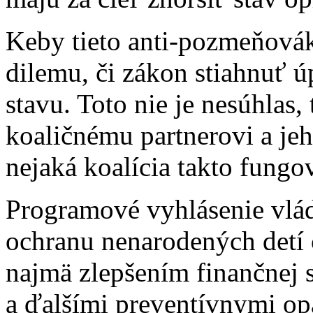
Keby tieto anti-pozmeňováky
dilemu, či zákon stiahnuť ú
stavu. Toto nie je nesúhlas,
koaličnému partnerovi a j
nejaká koalícia takto fungo
Programové vyhlásenie vlád
ochranu nenarodených detí c
najmä zlepšením finančnej 
a ďalšími preventívnymi op