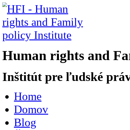
H
uman rights and
F
a
Inštitút pre ľudské prá
Home
Domov
Blog