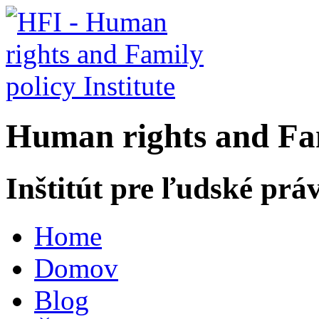
H
uman rights and
F
a
Inštitút pre ľudské prá
Home
Domov
Blog