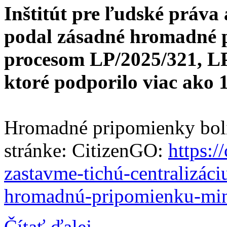
Inštitút pre ľudské práva 
podal zásadné hromadné p
procesom LP/2025/321, LP
ktoré podporilo viac ako 
Hromadné pripomienky boli
stránke: CitizenGO:
https:/
zastavme-tichú-centralizáci
hromadnú-pripomienku-mini
Čítať ďalej...