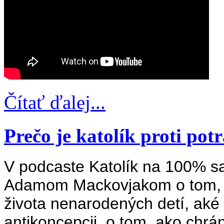
Čítať ďalej...
Prečo je katolík proti po
V podcaste Katolík na 100% sa
Adamom Mackovjakom o tom, p
života nenarodených detí, aké 
antikoncepcii, o tom, ako chrá