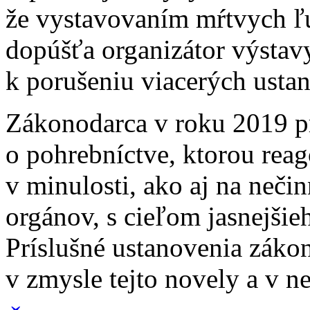
že vystavovaním mŕtvych ľu
dopúšťa organizátor výs
k porušeniu viacerých usta
Zákonodarca v roku 2019 pr
o pohrebníctve, ktorou rea
v minulosti, ako aj na neči
orgánov, s cieľom jasnejšie
Príslušné ustanovenia záko
v zmysle tejto novely a v n