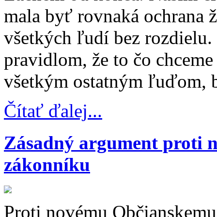
mala byť rovnaká ochrana ži
všetkých ľudí bez rozdielu
pravidlom, že to čo chceme 
všetkým ostatným ľuďom, b
Čítať ďalej...
Zásadný argument proti
zákonníku
Proti novému Občianskemu