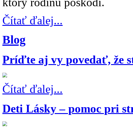
ktorý rodinu poškodí.
Čítať ďalej...
Blog
Príďte aj vy povedať, že s
Čítať ďalej...
Deti Lásky – pomoc pri s