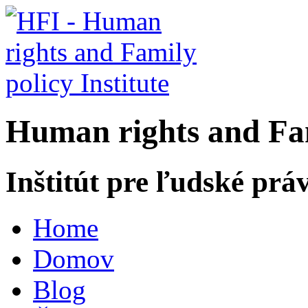
H
uman rights and
F
a
Inštitút pre ľudské prá
Home
Domov
Blog