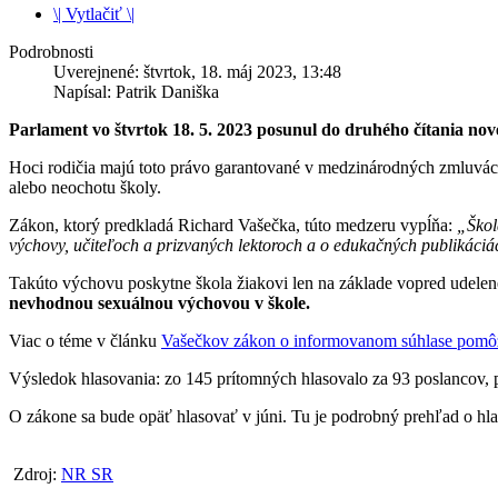
\| Vytlačiť \|
Podrobnosti
Uverejnené: štvrtok, 18. máj 2023, 13:48
Napísal: Patrik Daniška
Parlament vo štvrtok 18. 5. 2023 posunul do druhého čítania no
Hoci rodičia majú toto právo garantované v medzinárodných zmluvách,
alebo neochotu školy.
Zákon, ktorý predkladá Richard Vašečka, túto medzeru vypĺňa:
„Škol
výchovy, učiteľoch a prizvaných lektoroch a o edukačných publikáciá
Takúto výchovu poskytne škola žiakovi len na základe vopred udele
nevhodnou sexuálnou výchovou v škole.
Viac o téme v článku
Vašečkov zákon o informovanom súhlase pomôž
Výsledok hlasovania: zo 145 prítomných hlasovalo za 93 poslancov, pr
O zákone sa bude opäť hlasovať v júni. Tu je podrobný prehľad o hla
Zdroj:
NR SR