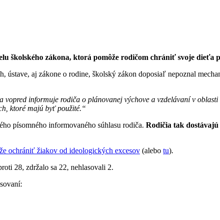
velu školského zákona, ktorá pomôže rodičom chrániť svoje dieťa
 ústave, aj zákone o rodine, školský zákon doposiaľ nepoznal mechani
a vopred informuje rodiča o plánovanej výchove a vzdelávaní v oblasti
ch, ktoré majú byť použité.“
ného písomného informovaného súhlasu rodiča.
Rodičia tak dostávajú
e ochrániť žiakov od ideologických excesov
(alebo
tu
).
oti 28, zdržalo sa 22, nehlasovali 2.
sovaní: