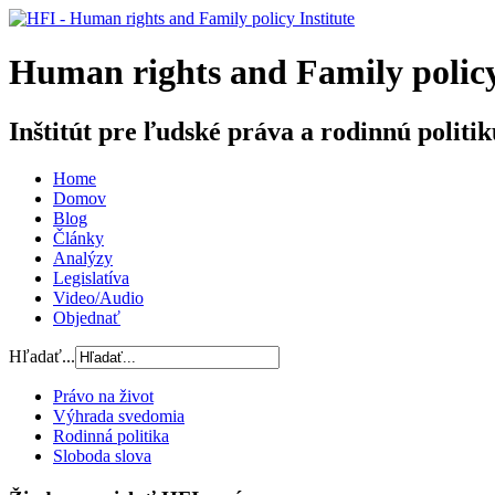
H
uman rights and
F
amily poli
Inštitút pre ľudské práva a rodinnú politik
Home
Domov
Blog
Články
Analýzy
Legislatíva
Video/Audio
Objednať
Hľadať...
Právo na život
Výhrada svedomia
Rodinná politika
Sloboda slova