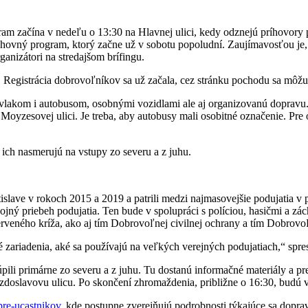
ram začína v nedeľu o 13:30 na Hlavnej ulici, kedy odznejú príhovory p
uchovný program, ktorý začne už v sobotu popoludní. Zaujímavosťou je
anizátori na stredajšom brífingu.
 Registrácia dobrovoľníkov sa už začala, cez stránku pochodu sa môžu n
vlakom i autobusom, osobnými vozidlami ale aj organizovanú dopravu. 
oyzesovej ulici. Je treba, aby autobusy mali osobitné označenie. Pre
í ich nasmerujú na vstupy zo severu a z juhu.
slave v rokoch 2015 a 2019 a patrili medzi najmasovejšie podujatia v p
ný priebeh podujatia. Ten bude v spolupráci s políciou, hasičmi a z
rveného kríža, ako aj tím Dobrovoľnej civilnej ochrany a tím Dobrovoľ
 zariadenia, aké sa používajú na veľkých verejných podujatiach,“ spres
pili primárne zo severu a z juhu. Tu dostanú informačné materiály a 
doslavovu ulicu. Po skončení zhromaždenia, približne o 16:30, budú v
pre-ucastnikov
, kde postupne zverejňujú podrobnosti týkajúce sa dopravy