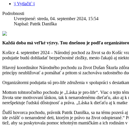
\| Vytlačiť \|
Podrobnosti
Uverejnené: streda, 04. september 2024, 15:54
Napísal: Patrik Daniška
Každá doba má veľké výzvy. Tou dnešnou je podľa organizátoro
Košice 4. september 2024 – Národný pochod za život sa do Košíc vr
podujatie budú dohliadať bezpečnostné zložky, mesto čakajú aj niek
Hlavný koordinátor Národného pochodu za život Dušan Škurla zdôrazn
princípy neubližovať a pomáhať a pritom si zachováva radostného du
Organizátormi podujatia sú pro-life združenia v spolupráci s desiatk
Mottom tohtoročného pochodu je „Láska je pro-life“. Viac o tejto t
života sme motivovaní láskou, tak k nenarodenému dieťaťu, ako aj k m
nerešpektuje ľudskú dôstojnosť a práva. „Láska k dieťaťu aj k matke 
Ďalší hovorca pochodu, právnik Patrik Daniška, sa na tému pozerá a
ide zvlášť o nenarodené deti, ktorým je právo na život odopierané.“
tiež, aby sa poskytovala pomoc tehotným mamičkám a ich rodinám v ťa