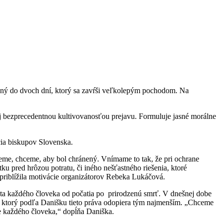
lený do dvoch dní, ktorý sa zavŕši veľkolepým pochodom. Na
aj bezprecedentnou kultivovanosťou prejavu. Formuluje jasné morálne
cia biskupov Slovenska.
eme, chceme, aby bol chránený. Vnímame to tak, že pri ochrane
ku pred hrôzou potratu, či iného nešťastného riešenia, ktoré
 priblížila motivácie organizátorov Rebeka Lukáčová.
ota každého človeka od počatia po prirodzenú smrť. V dnešnej dobe
a, ktorý podľa Danišku tieto práva odopiera tým najmenším. „Chceme
ne každého človeka,“ dopĺňa Daniška.