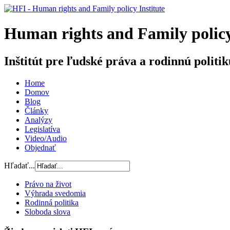
H
uman rights and
F
amily poli
Inštitút pre ľudské práva a rodinnú politik
Home
Domov
Blog
Články
Analýzy
Legislatíva
Video/Audio
Objednať
Hľadať...
Právo na život
Výhrada svedomia
Rodinná politika
Sloboda slova