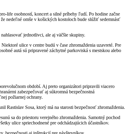
ro-life osobností, koncert a silné príbehy ľudí. Po hodine začne
, že nedeľné omše v košických kostoloch bude slúžiť sedemnásť
ahlasovať jednotlivci, ale aj väčšie skupiny.
Niektoré ulice v centre budú v čase zhromaždenia uzavreté. Pre
 osobné autá sú pripravené záchytné parkoviská s mestskou alebo
orevolučnom období. Aj preto organizátori pripravili viacero
áchranármi zabezpečovať aj súkromná bezpečnostná
nej požiarnej ochrany.
nil Rastislav Sosa, ktorý má na starosti bezpečnosť zhromaždenia.
presunú sa do priestoru verejného zhromaždenia. Samotný pochod
šetky ulice spriechodnené pre odchádzajúcich účastníkov.
, bezpečnosti aj inštrukcií pre návštevníkov.