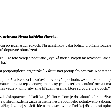
v ochrana života každého človeka.
acia po jedenástich rokoch. Na účastníkov čaká bohatý program rozde
toré dopravné obmedzenia.
il, že toto verejné podujatie „vyniká nielen svojou masovosťou, ale 
cha.“
ami podporujúcich organizácií. Záštitu nad podujatím prevzala Konferen
éme priblížila Rebeka Lukáčová, hovorkyňa pochodu. „Ak niekoho miluj
atke.“ Podľa tejto čerstvej mamičky je ich cieľom ochrániť dieťa i mat
nás vedie k tomu, aby sme hľadali riešenia, ktoré sú dobré pre oboch,“
j z ľudskoprávneho hľadiska. „Našim cieľom je dosiahnuť ochranu živ
 Preto zhromaždenie žiada zrušenie nespravodlivého potratového zákon
žkej životnej situácii. Ide nám o zachovanie ľudskej dôstojnosti úpl