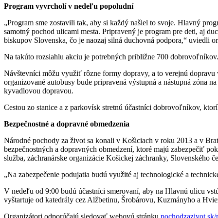
Program vyvrcholí v nedeľu popoludní
„Program sme zostavili tak, aby si každý našiel to svoje. Hlavný prog
samotný pochod ulicami mesta. Pripravený je program pre deti, aj d
biskupov Slovenska, čo je naozaj silná duchovná podpora,“ uviedli org
Na takúto rozsiahlu akciu je potrebných približne 700 dobrovoľníkov.
Návštevníci môžu využiť rôzne formy dopravy, a to verejnú dopravu 
organizované autobusy bude pripravená výstupná a nástupná zóna na M
kyvadlovou dopravou.
Cestou zo stanice a z parkovísk stretnú účastníci dobrovoľníkov, ktor
Bezpečnostné a dopravné obmedzenia
Národné pochody za život sa konali v Košiciach v roku 2013 a v Brati
bezpečnostných a dopravných obmedzení, ktoré majú zabezpečiť pokoj
služba, záchranárske organizácie Košickej záchranky, Slovenského če
„Na zabezpečenie podujatia budú využité aj technologické a technické
V nedeľu od 9:00 budú účastníci smerovaní, aby na Hlavnú ulicu vstú
vyštartuje od katedrály cez Alžbetinu, Šrobárovu, Kuzmányho a Hviez
Organizátori odporúčajú sledovať webovú stránku
pochodzazivot.sk/