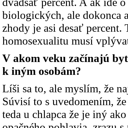
dvadsať percent. A ak ide 
biologických, ale dokonca 
zhody je asi desať percent. 
homosexualitu musí vplývať
V akom veku začínajú byť
k iným osobám?
Líši sa to, ale myslím, že 
Súvisí to s uvedomením, že
teda u chlapca že je iný ak
opačného pohlavia, zrazu s