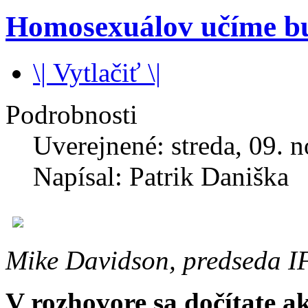
Homosexuálov učíme bu
\| Vytlačiť \|
Podrobnosti
Uverejnené: streda, 09. 
Napísal: Patrik Daniška
Mike Davidson, predseda IF
V rozhovore sa dočítate a