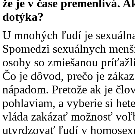
že je v čase premenlivá. Ak
dotýka?
U mnohých ľudí je sexuálna
Spomedzi sexuálnych menšín
osoby so zmiešanou príťažl
Čo je dôvod, prečo je záka
nápadom. Pretože ak je čl
pohlaviam, a vyberie si het
vláda zakázať možnosť voľb
utvrdzovať ľudí v homosexua