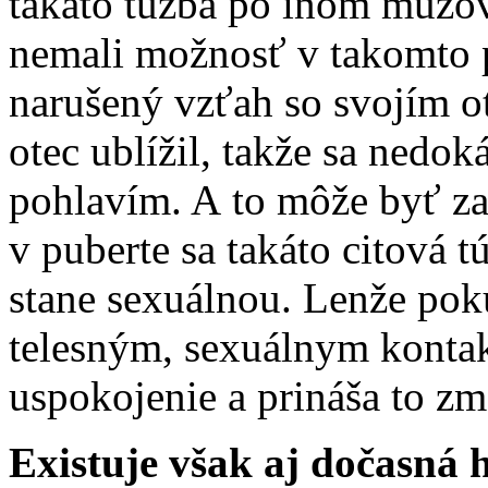
takáto túžba po inom mužovi
nemali možnosť v takomto pr
narušený vzťah so svojím o
otec ublížil, takže sa nedo
pohlavím. A to môže byť za
v puberte sa takáto citová 
stane sexuálnou. Lenže poku
telesným, sexuálnym kontak
uspokojenie a prináša to zm
Existuje však aj dočasná 