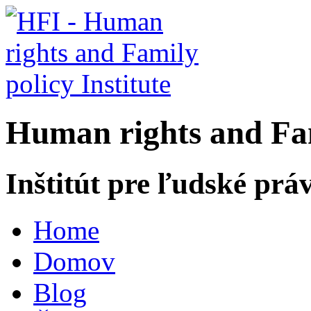
H
uman rights and
F
a
Inštitút pre ľudské prá
Home
Domov
Blog