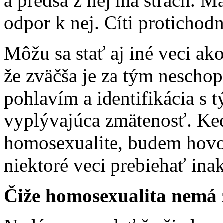
a predsa z nej má strach. M
odpor k nej. Cíti protichod
Môžu sa stať aj iné veci ak
že zväčša je za tým neschop
pohlavím a identifikácia s 
vyplývajúca zmätenosť. Ke
homosexualite, budem hovor
niektoré veci prebiehať inak
Čiže homosexualita nemá ž