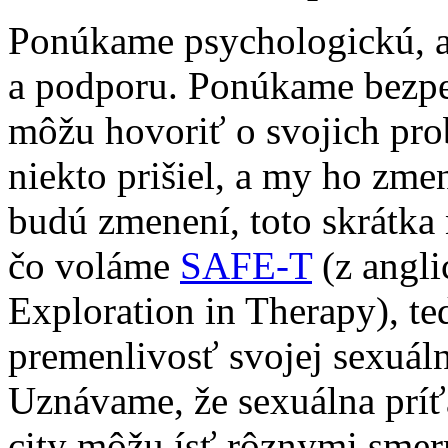
Ponúkame psychologickú, 
a podporu. Ponúkame bezpeč
môžu hovoriť o svojich pro
niekto prišiel, a my ho zme
budú zmenení, toto skrátk
čo voláme
SAFE-T
(z angli
Exploration in Therapy), t
premenlivosť svojej sexuálne
Uznávame, že sexuálna príťa
city môžu ísť rôznymi smer