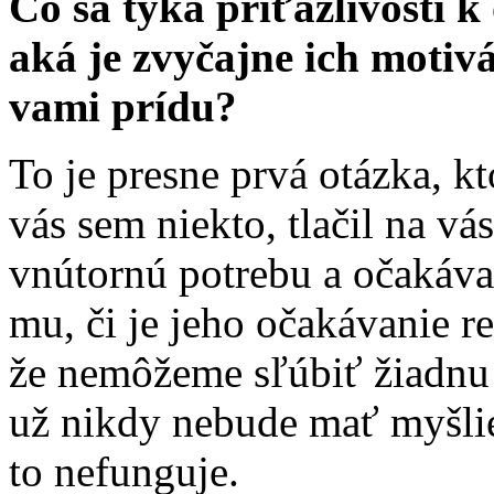
Čo sa týka príťažlivosti 
aká je zvyčajne ich motiv
vami prídu?
To je presne prvá otázka, kt
vás sem niekto, tlačil na vá
vnútornú potrebu a očakáva
mu, či je jeho očakávanie re
že nemôžeme sľúbiť žiadnu 
už nikdy nebude mať myšlie
to nefunguje.