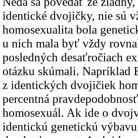
Nedá sa povedať že žiadny, 
identické dvojičky, nie sú 
homosexualita bola genetick
u nich mala byť vždy rovnaká
posledných desaťročiach exis
otázku skúmali. Napríklad Ba
z identických dvojičiek hom
percentná pravdepodobnosť,
homosexuál. Ak ide o dvojv
identickú genetickú výbavu