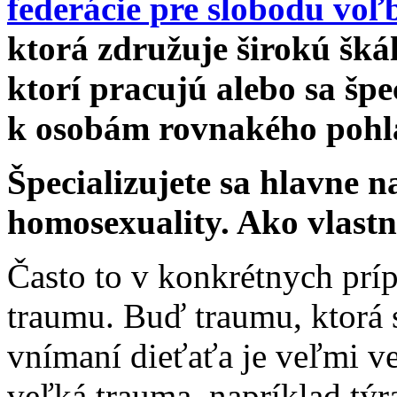
federácie pre slobodu voľ
ktorá združuje širokú šká
ktorí pracujú alebo sa špe
k osobám rovnakého pohla
Špecializujete sa hlavne 
homosexuality. Ako vlast
Často to v konkrétnych prí
traumu. Buď traumu, ktorá s
vnímaní dieťaťa je veľmi v
veľká trauma, napríklad týra