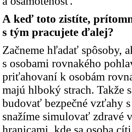
a osamotenosť.
A keď toto zistíte, príto
s tým pracujete ďalej?
Začneme hľadať spôsoby, a
s osobami rovnakého pohlavi
priťahovaní k osobám rovna
majú hlboký strach. Takže s
budovať bezpečné vzťahy s 
snažíme simulovať zdravé 
hranicami, kde sa osoba cít