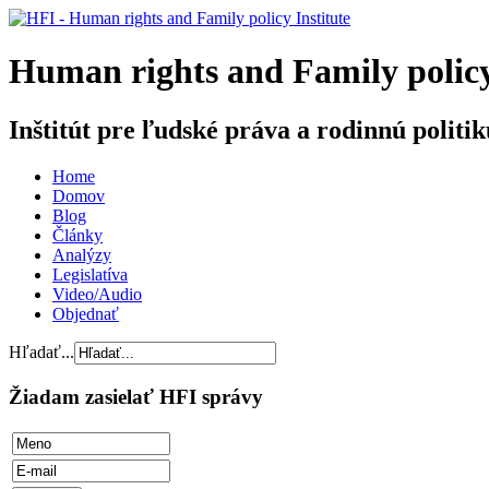
H
uman rights and
F
amily poli
Inštitút pre ľudské práva a rodinnú politik
Home
Domov
Blog
Články
Analýzy
Legislatíva
Video/Audio
Objednať
Hľadať...
Žiadam zasielať HFI správy