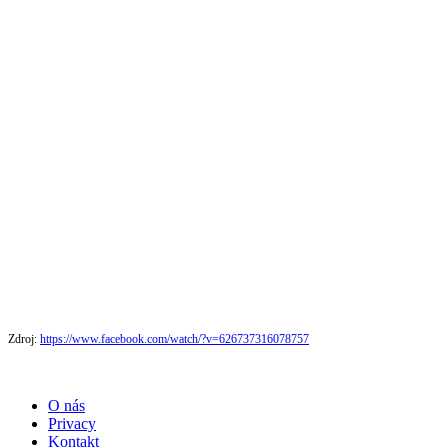
Zdroj:
https://www.facebook.com/watch/?v=626737316078757
O nás
Privacy
Kontakt