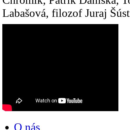
Labašová, filozof Juraj Šúst
O nás