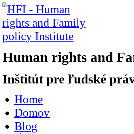
H
uman rights and
F
a
Inštitút pre ľudské prá
Home
Domov
Blog