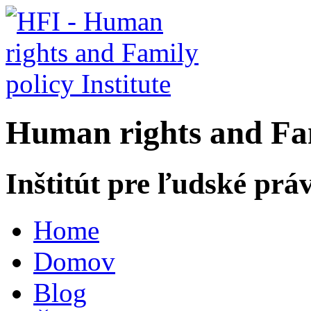
H
uman rights and
F
a
Inštitút pre ľudské prá
Home
Domov
Blog