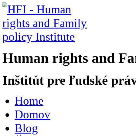
H
uman rights and
F
a
Inštitút pre ľudské prá
Home
Domov
Blog