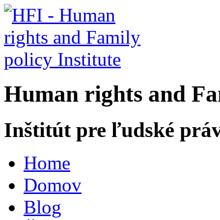
H
uman rights and
F
a
Inštitút pre ľudské prá
Home
Domov
Blog