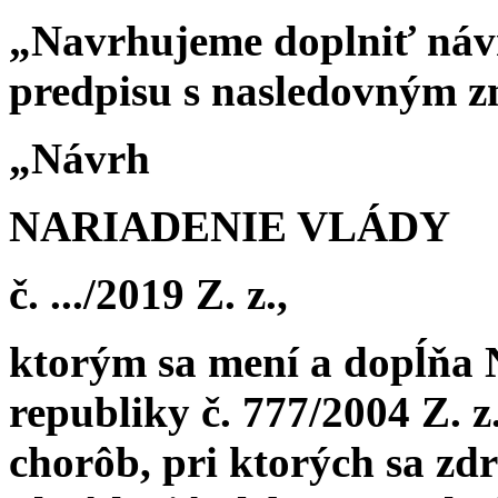
„Navrhujeme doplniť náv
predpisu s nasledovným z
„Návrh
NARIADENIE VLÁDY
č. .../2019 Z. z.,
ktorým sa mení a dopĺňa 
republiky č. 777/2004 Z. 
chorôb, pri ktorých sa zd