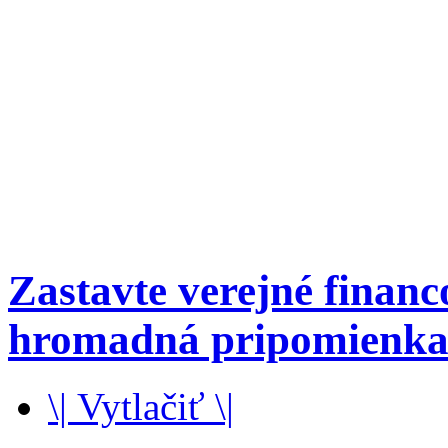
Zastavte verejné finan
hromadná pripomienk
\| Vytlačiť \|