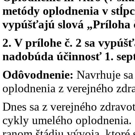
metódy oplodnenia v stĺp
vypúšťajú slová „Príloha č
2. V prílohe č. 2 sa vypúš
nadobúda účinnosť 1. sep
Odôvodnenie:
Navrhuje sa 
oplodnenia z verejného zdr
Dnes sa z verejného zdravot
cykly umelého oplodnenia. 
ranom štádiu vývoja, ktoré