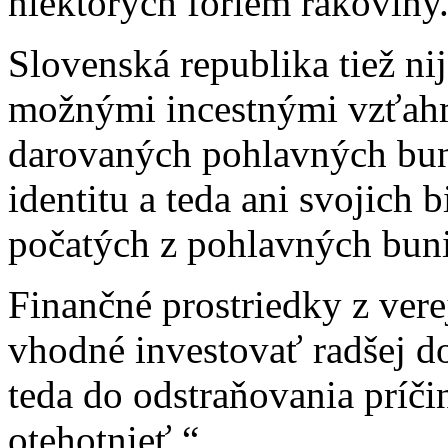
niektorých foriem rakoviny
Slovenská republika tiež n
možnými incestnými vzťahmi
darovaných pohlavných bun
identitu a teda ani svojich
počatých z pohlavných buni
Finančné prostriedky z vere
vhodné investovať radšej do
teda do odstraňovania príči
otehotnieť.“