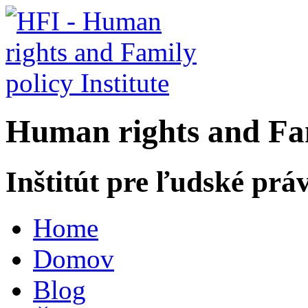
H
uman rights and
F
a
Inštitút pre ľudské prá
Home
Domov
Blog