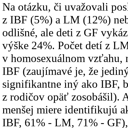
Na otázku, či uvažovali po
z IBF (5%) a LM (12%) nebo
odlišné, ale deti z GF vykáz
výške 24%. Počet detí z LM
v homosexuálnom vzťahu, ni
IBF (zaujímavé je, že jediný
signifikantne iný ako IBF, b
z rodičov opäť zosobášil). 
menšej miere identifikujú 
IBF, 61% - LM, 71% - GF), č