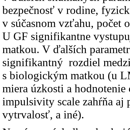
bezpečnosť v rodine, fyzick
v súčasnom vzťahu, počet o
U GF signifikantne vystupuj
matkou. V ďalších paramet
signifikantný rozdiel medz
s biologickým matkou (u LM
miera úzkosti a hodnotenie 
impulsivity scale zahŕňa aj
vytrvalosť, a iné).