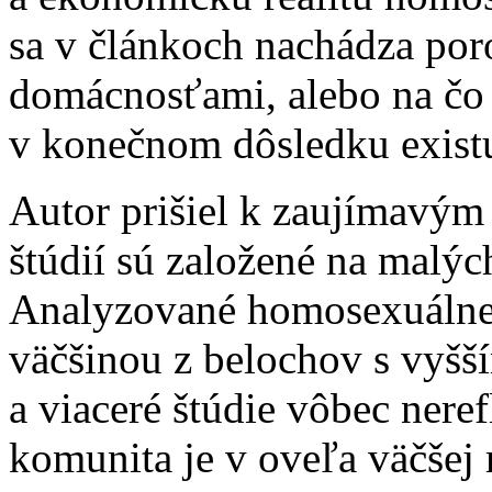
sa v článkoch nachádza por
domácnosťami, alebo na čo s
v konečnom dôsledku existuj
Autor prišiel k zaujímavým z
štúdií sú založené na malýc
Analyzované homosexuálne
väčšinou z belochov s vyšš
a viaceré štúdie vôbec nere
komunita je v oveľa väčšej 