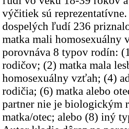
ľudí vo veku 18-39 rokov a
výčitiek sú reprezentatívne
dospelých ľudí 236 priznalo
matka mali homosexuálny v
porovnáva 8 typov rodín: (
rodičov; (2) matka mala les
homosexuálny vzťah; (4) ad
rodičia; (6) matka alebo ote
partner nie je biologickým 
matka/otec; alebo (8) iný ty