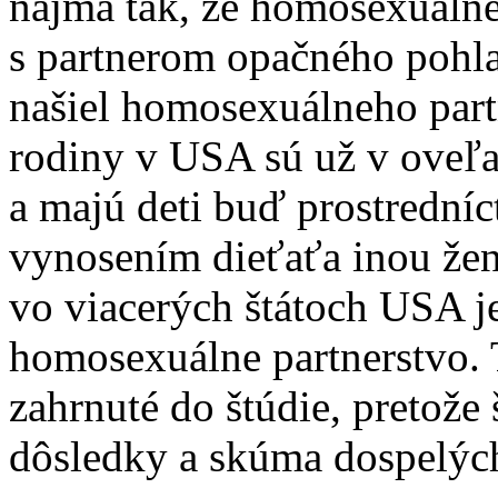
najmä tak, že homosexuálne 
s partnerom opačného pohlav
našiel homosexuálneho par
rodiny v USA sú už v oveľa
a majú deti buď prostrední
vynosením dieťaťa inou žen
vo viacerých štátoch USA j
homosexuálne partnerstvo. T
zahrnuté do štúdie, pretože
dôsledky a skúma dospelých