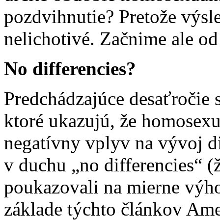
pozdvihnutie? Pretože výsl
nelichotivé. Začnime ale od
No differencies?
Predchádzajúce desaťročie s
ktoré ukazujú, že homosexu
negatívny vplyv na vývoj d
v duchu „no differencies“ (
poukazovali na mierne výh
základe týchto článkov Ame