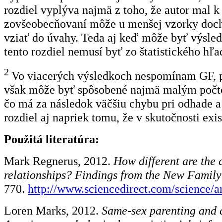
rozdiel vyplýva najmä z toho, že autor mal k 
zovšeobecňovaní môže u menšej vzorky dochá
vziať do úvahy. Teda aj keď môže byť výsled
tento rozdiel nemusí byť zo štatistického hľa
2
Vo viacerých výsledkoch nespomínam GF, pr
však môže byť spôsobené najmä malým počtom
čo má za následok väčšiu chybu pri odhade a 
rozdiel aj napriek tomu, že v skutočnosti exis
Použitá literatúra:
Mark Regnerus, 2012.
How different are the 
relationships? Findings from the New Family 
770.
http://www.sciencedirect.com/science/
Loren Marks, 2012.
Same-sex parenting and c