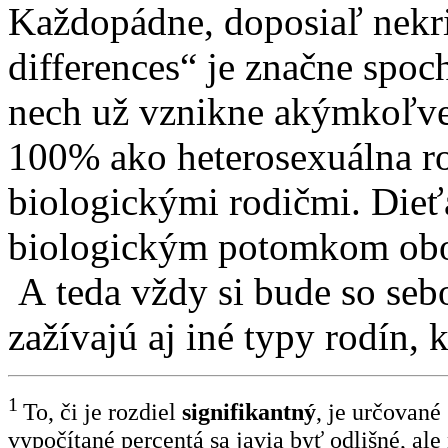
Každopádne, doposiaľ nekri
differences“ je značne spo
nech už vznikne akýmkoľv
100% ako heterosexuálna r
biologickými rodičmi. Dieť
biologickým potomkom obo
A teda vždy si bude so seb
zažívajú aj iné typy rodín, 
1
To, či je rozdiel
signifikantný
, je určované
vypočítané percentá sa javia byť odlišné, al