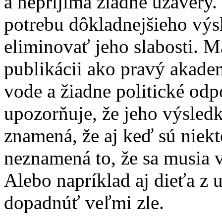
a neprijíma žiadne uzávery.
potrebu dôkladnejšieho vý
eliminovať jeho slabosti. M
publikácii ako pravý akade
vode a žiadne politické od
upozorňuje, že jeho výsled
znamená, že aj keď sú niekt
neznamená to, že sa musia 
Alebo napríklad aj dieťa z 
dopadnúť veľmi zle.