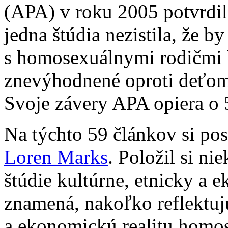
(APA) v roku 2005 potvrdila
jedna štúdia nezistila, že by
s homosexuálnymi rodičmi 
znevýhodnené oproti deťom
Svoje závery APA opiera o 
Na týchto 59 článkov si po
Loren Marks
. Položil si ni
štúdie kultúrne, etnicky a 
znamená, nakoľko reflektuj
a ekonomickú realitu homos