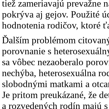
tiež zameriavajú prevažne n
pokrýva aj gejov. Použité ú
hodnotenia rodičov, ktoré 
Ďalším problémom citovanýc
porovnanie s heterosexuálny
sa vôbec nezaoberalo porov
nechýba, heterosexuálna ro
slobodnými matkami a otca
Je pritom preukázané, že d
a rozvedených rodín majú 