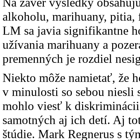
Na záver výsledky obsahujú 
alkoholu, marihuany, pitia, 
LM sa javia signifikantne ho
užívania marihuany a pozera
premenných je rozdiel nesig
Niekto môže namietať, že h
v minulosti so sebou niesli 
mohlo viesť k diskriminácii 
samotných aj ich detí. Aj 
štúdie. Mark Regnerus s tý