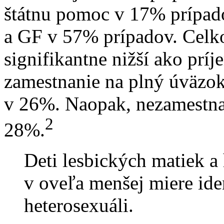
štátnu pomoc v 17% prípa
a GF v 57% prípadov. Celk
signifikantne nižší ako prí
zamestnanie na plný úväzo
v 26%. Naopak, nezamestna
2
28%.
Deti lesbických matiek 
v oveľa menšej miere id
heterosexuáli.