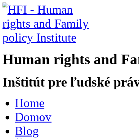
H
uman rights and
F
a
Inštitút pre ľudské prá
Home
Domov
Blog