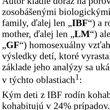
Autor kladie dôraz na porov
zosobášenými biologickými 
family, ďalej len „
IBF
“) a 
mother, ďalej len „
LM
“) al
„
GF
“) homosexuálny vzťah
výsledky detí, ktoré vyras
základe jeho analýzy sa uká
1
v týchto oblastiach
:
Kým deti z IBF rodín kohab
kohabitujú v 24% prípadov