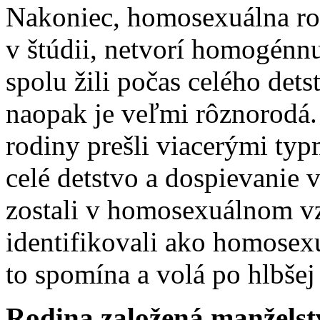
Nakoniec, homosexuálna rod
v štúdii, netvorí homogénnu 
spolu žili počas celého dets
naopak je veľmi rôznorodá. 
rodiny prešli viacerými typ
celé detstvo a dospievanie v
zostali v homosexuálnom vzť
identifikovali ako homosexu
to spomína a volá po hlbšej
Rodina založená manželst