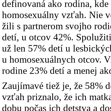
definovaná ako rodina, kde
homosexuálny vzťah. Nie vo
žili s partnerom svojho ro
detí, u otcov 42%. Spolužit
už len 57% detí u lesbický
u homosexuálnych otcov. Vi
rodine 23% detí a menej ak
Zaujímavé tiež je, že 58% d
vzťah priznalo, že ich matk
dobu počas ich detstva a d