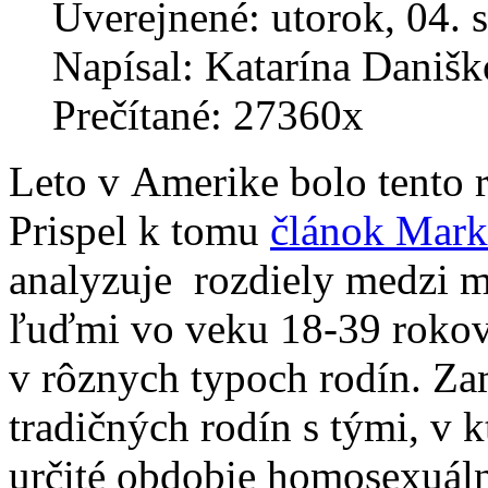
Uverejnené: utorok, 04. 
Napísal: Katarína Daniš
Prečítané: 27360x
Leto v Amerike bolo tento 
Prispel k tomu
článok Mark
analyzuje rozdiely medzi 
ľuďmi vo veku 18-39 rokov
v rôznych typoch rodín. Za
tradičných rodín s tými, v 
určité obdobie homosexuáln